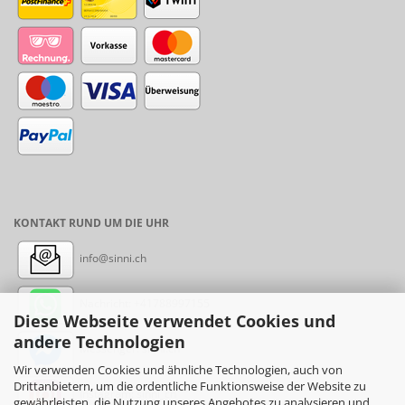
KONTAKT RUND UM DIE UHR
info@sinni.ch
Nachricht:
+41788997155
Diese Webseite verwendet Cookies und
andere Technologien
Messenger: sinni.ch
Wir verwenden Cookies und ähnliche Technologien, auch von
Drittanbietern, um die ordentliche Funktionsweise der Website zu
Instagram: sinni_ch
gewährleisten, die Nutzung unseres Angebotes zu analysieren und