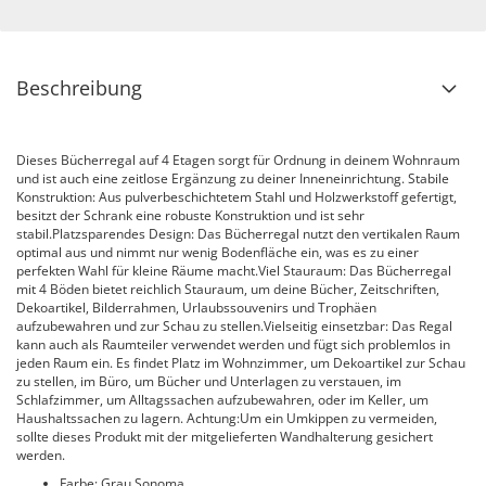
Beschreibung
Dieses Bücherregal auf 4 Etagen sorgt für Ordnung in deinem Wohnraum
und ist auch eine zeitlose Ergänzung zu deiner Inneneinrichtung. Stabile
Konstruktion: Aus pulverbeschichtetem Stahl und Holzwerkstoff gefertigt,
besitzt der Schrank eine robuste Konstruktion und ist sehr
stabil.Platzsparendes Design: Das Bücherregal nutzt den vertikalen Raum
optimal aus und nimmt nur wenig Bodenfläche ein, was es zu einer
perfekten Wahl für kleine Räume macht.Viel Stauraum: Das Bücherregal
mit 4 Böden bietet reichlich Stauraum, um deine Bücher, Zeitschriften,
Dekoartikel, Bilderrahmen, Urlaubssouvenirs und Trophäen
aufzubewahren und zur Schau zu stellen.Vielseitig einsetzbar: Das Regal
kann auch als Raumteiler verwendet werden und fügt sich problemlos in
jeden Raum ein. Es findet Platz im Wohnzimmer, um Dekoartikel zur Schau
zu stellen, im Büro, um Bücher und Unterlagen zu verstauen, im
Schlafzimmer, um Alltagssachen aufzubewahren, oder im Keller, um
Haushaltssachen zu lagern. Achtung:Um ein Umkippen zu vermeiden,
sollte dieses Produkt mit der mitgelieferten Wandhalterung gesichert
werden.
Farbe: Grau Sonoma