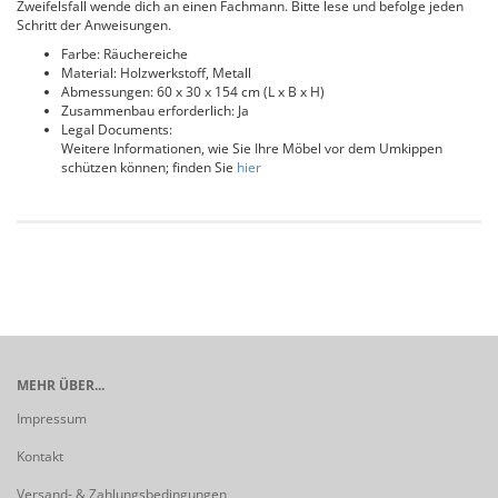
Zweifelsfall wende dich an einen Fachmann. Bitte lese und befolge jeden
Schritt der Anweisungen.
Farbe: Räuchereiche
Material: Holzwerkstoff, Metall
Abmessungen: 60 x 30 x 154 cm (L x B x H)
Zusammenbau erforderlich: Ja
Legal Documents:
Weitere Informationen, wie Sie Ihre Möbel vor dem Umkippen
schützen können; finden Sie
hier
MEHR ÜBER...
Impressum
Kontakt
Versand- & Zahlungsbedingungen