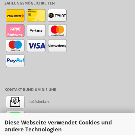
ZAHLUNGSMÖGLICHKEITEN
KONTAKT RUND UM DIE UHR
info@sinni.ch
Nachricht:
+41788997155
Diese Webseite verwendet Cookies und
andere Technologien
Messenger: sinni.ch