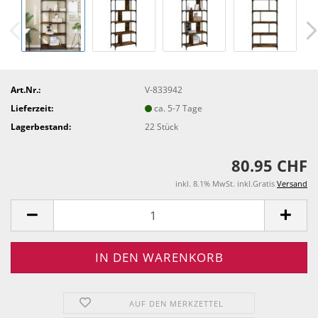
Art.Nr.:
V-833942
Lieferzeit:
ca. 5-7 Tage
Lagerbestand:
22
Stück
80.95 CHF
inkl. 8.1% MwSt. inkl.Gratis
Versand
AUF DEN MERKZETTEL