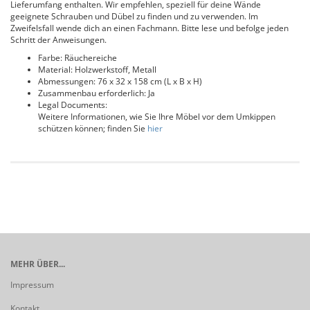
Lieferumfang enthalten. Wir empfehlen, speziell für deine Wände
geeignete Schrauben und Dübel zu finden und zu verwenden. Im
Zweifelsfall wende dich an einen Fachmann. Bitte lese und befolge jeden
Schritt der Anweisungen.
Farbe: Räuchereiche
Material: Holzwerkstoff, Metall
Abmessungen: 76 x 32 x 158 cm (L x B x H)
Zusammenbau erforderlich: Ja
Legal Documents:
Weitere Informationen, wie Sie Ihre Möbel vor dem Umkippen
schützen können; finden Sie
hier
MEHR ÜBER...
Impressum
Kontakt