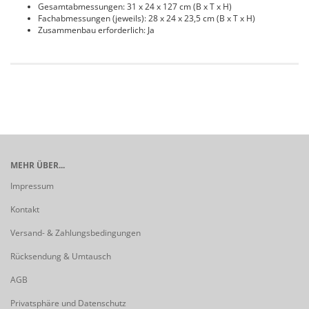
Gesamtabmessungen: 31 x 24 x 127 cm (B x T x H)
Fachabmessungen (jeweils): 28 x 24 x 23,5 cm (B x T x H)
Zusammenbau erforderlich: Ja
MEHR ÜBER...
Impressum
Kontakt
Versand- & Zahlungsbedingungen
Rücksendung & Umtausch
AGB
Privatsphäre und Datenschutz