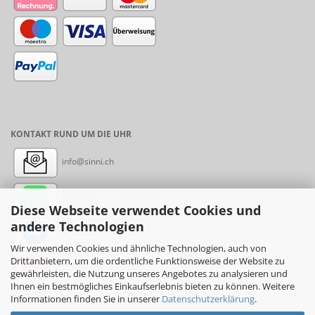
KONTAKT RUND UM DIE UHR
info@sinni.ch
Nachricht:
+41788997155
Diese Webseite verwendet Cookies und
andere Technologien
Messenger: sinni.ch
Wir verwenden Cookies und ähnliche Technologien, auch von
Drittanbietern, um die ordentliche Funktionsweise der Website zu
Instagram: sinni_ch
gewährleisten, die Nutzung unseres Angebotes zu analysieren und
Ihnen ein bestmögliches Einkaufserlebnis bieten zu können. Weitere
Informationen finden Sie in unserer
Datenschutzerklärung
.