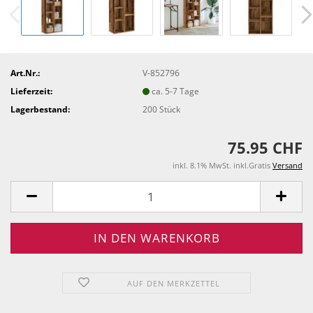
Art.Nr.:
V-852796
Lieferzeit:
ca. 5-7 Tage
Lagerbestand:
200
Stück
75.95 CHF
inkl. 8.1% MwSt. inkl.Gratis
Versand
AUF DEN MERKZETTEL