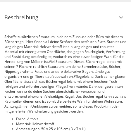
Beschreibung
Schaffe zusätzlichen Stauraum in deinem Zuhause oder Büro mit diesem
Bücherregal! Hier finden all deine Schätze den perfekten Platz. Starkes und
langlebiges Material: Holzwerkstoff ist ein langlebiges und robustes
Material mit einer glatten Oberfläche, das gegen Feuchtigkeit, Verformung
und Rissbildung beständig ist, wodurch es eine zuverlässigen Wahl für die
Herstellung von Möbeln ist.Viel Stauraum: Dieses Bücherregal bietet mit
seinen 7 Fächern reichlich Stauraum, um deine Sammlerstücke, Bücher,
Nippes, gerahmte Fotos und andere dekorative Gegenstände gut
organisiert und griffbereit aufzubewahren.Pflegeleicht: Dank seiner glatten
Oberfläche lässt sich das Bücherregal leicht mit einem feuchten Tuch
reinigen und erfordert weniger Pflege.Trennwände: Dank der getrennten
Fächer kannst du deine Sachen übersichtlicher verstauen und
entsprechend einordnen.Vielseitiges Regal: Das Bücherregal kann auch als
Raumteiler dienen und ist somit die perfekte Wahl für deinen Wohnraum.
Achtung:Um ein Umkippen zu vermeiden, sollte dieses Produkt mit der
mitgelieferten Wandhalterung gesichert werden.
Farbe: Altholz
Material: Holzwerkstoff
Abmessungen: 50 x 25 x 105 cm (B x T x H)