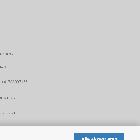
IE UHR
i.ch
:
+41788997155
: sinni.ch
 sinni_ch
Alle Akzeptieren