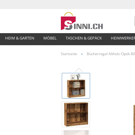
HEIM & GARTEN
MÖBEL
TASCHEN & GEPÄCK
HEIMWERKE
Startseite
»
Bücherregal Altholz-Optik 