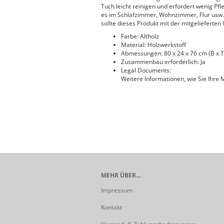
Tuch leicht reinigen und erfordert wenig Pfle
es im Schlafzimmer, Wohnzimmer, Flur usw.
sollte dieses Produkt mit der mitgelieferte
Farbe: Altholz
Material: Holzwerkstoff
Abmessungen: 80 x 24 x 76 cm (B x T
Zusammenbau erforderlich: Ja
Legal Documents:
Weitere Informationen, wie Sie Ihre
MEHR ÜBER...
Impressum
Kontakt