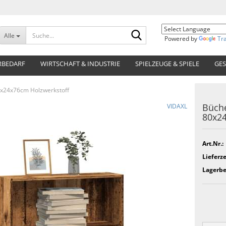
Suche...
Alle
Powered by
Tr
RBEDARF
WIRTSCHAFT & INDUSTRIE
SPIELZEUGE & SPIELE
GES
80x24x76cm Holzwerkstoff
Büche
VIDAXL
80x24
Art.Nr.:
Lieferze
Lagerbe