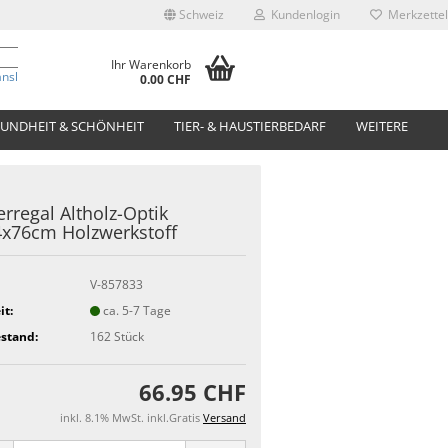
Schweiz
Kundenlogin
Merkzettel
Ihr Warenkorb
anslate
0.00 CHF
UNDHEIT & SCHÖNHEIT
TIER- & HAUSTIERBEDARF
WEITERE
rregal Altholz-Optik
x76cm Holzwerkstoff
V-857833
it:
ca. 5-7 Tage
stand:
162
Stück
66.95 CHF
inkl. 8.1% MwSt. inkl.Gratis
Versand