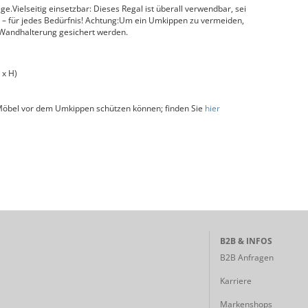
ge.Vielseitig einsetzbar: Dieses Regal ist überall verwendbar, sei
 – für jedes Bedürfnis! Achtung:Um ein Umkippen zu vermeiden,
n Wandhalterung gesichert werden.
 x H)
 Möbel vor dem Umkippen schützen können; finden Sie
hier
B2B & INFOS
B2B Anfragen
Karriere
Markenshops