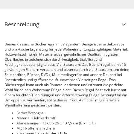
Beschreibung
Dieses klassische Bücherregal mit elegantem Design ist eine dekorative
und praktische Ergänzung für jede Wohneinrichtung.Langlebiges Material:
Holzwerkstoff ist ein Material außergewöhnlicher Qualität mit glatter
Oberfläche. Er zeichnet sich durch Festigkeit, Stabilität und
Feuchtigkeitsbeständigkeit aus.Viel Stauraum: Das Bücherregal ist mit 16
geräumigen Fächern versehen und bietet dadurch viel Stauraum, um deine
Zeitschriften, Bücher, DVDs, Multimediageräte und andere Dekoartikel
übersichtlich und griffbereit aufzubewahren.Vielseitiges Regal: Das
Bücherregal kann auch als Raumteiler dienen und ist somit die perfekte
Wahl für deinen Wohnraum.Pflegeleicht: Dieses Regal lässt sich leicht mit
einem feuchten Tuch reinigen und erfordert wenig Pflege.Achtung:Um ein
Umkippen zu vermeiden, sollte dieses Produkt mit der mitgelieferten
Wandhalterung gesichert werden.
Farbe: Betongrau
Material: Holzwerkstoff
Abmessungen: 137,5 x 29 x 137,5 cm (B x T x H)
Mit 16 offenen Fächern
Zusammenbau erforderlich: Ja