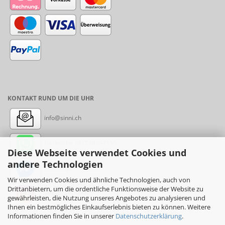
KONTAKT RUND UM DIE UHR
info@sinni.ch
Nachricht:
+41788997155
Diese Webseite verwendet Cookies und
andere Technologien
Messenger: sinni.ch
Wir verwenden Cookies und ähnliche Technologien, auch von
Drittanbietern, um die ordentliche Funktionsweise der Website zu
Instagram: sinni_ch
gewährleisten, die Nutzung unseres Angebotes zu analysieren und
Ihnen ein bestmögliches Einkaufserlebnis bieten zu können. Weitere
Informationen finden Sie in unserer
Datenschutzerklärung
.