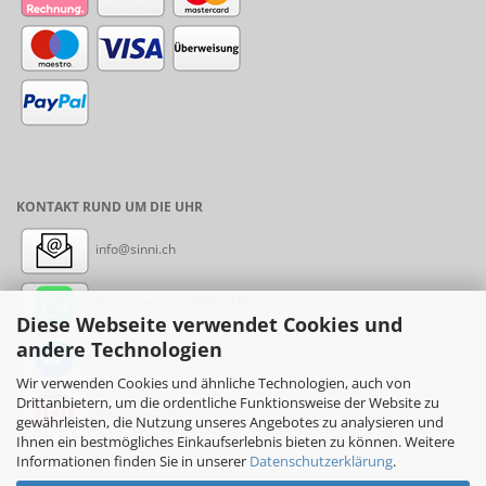
KONTAKT RUND UM DIE UHR
info@sinni.ch
Nachricht:
+41788997155
Diese Webseite verwendet Cookies und
andere Technologien
Messenger: sinni.ch
Wir verwenden Cookies und ähnliche Technologien, auch von
Drittanbietern, um die ordentliche Funktionsweise der Website zu
Instagram: sinni_ch
gewährleisten, die Nutzung unseres Angebotes zu analysieren und
Ihnen ein bestmögliches Einkaufserlebnis bieten zu können. Weitere
Informationen finden Sie in unserer
Datenschutzerklärung
.