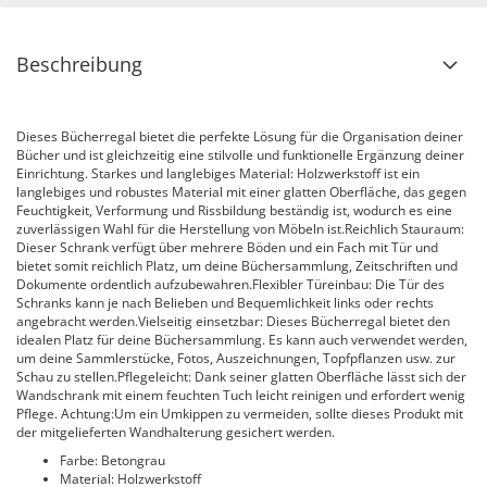
Beschreibung
Dieses Bücherregal bietet die perfekte Lösung für die Organisation deiner
Bücher und ist gleichzeitig eine stilvolle und funktionelle Ergänzung deiner
Einrichtung. Starkes und langlebiges Material: Holzwerkstoff ist ein
langlebiges und robustes Material mit einer glatten Oberfläche, das gegen
Feuchtigkeit, Verformung und Rissbildung beständig ist, wodurch es eine
zuverlässigen Wahl für die Herstellung von Möbeln ist.Reichlich Stauraum:
Dieser Schrank verfügt über mehrere Böden und ein Fach mit Tür und
bietet somit reichlich Platz, um deine Büchersammlung, Zeitschriften und
Dokumente ordentlich aufzubewahren.Flexibler Türeinbau: Die Tür des
Schranks kann je nach Belieben und Bequemlichkeit links oder rechts
angebracht werden.Vielseitig einsetzbar: Dieses Bücherregal bietet den
idealen Platz für deine Büchersammlung. Es kann auch verwendet werden,
um deine Sammlerstücke, Fotos, Auszeichnungen, Topfpflanzen usw. zur
Schau zu stellen.Pflegeleicht: Dank seiner glatten Oberfläche lässt sich der
Wandschrank mit einem feuchten Tuch leicht reinigen und erfordert wenig
Pflege. Achtung:Um ein Umkippen zu vermeiden, sollte dieses Produkt mit
der mitgelieferten Wandhalterung gesichert werden.
Farbe: Betongrau
Material: Holzwerkstoff