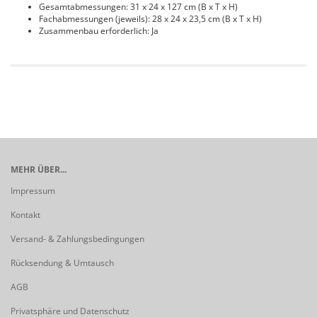
Gesamtabmessungen: 31 x 24 x 127 cm (B x T x H)
Fachabmessungen (jeweils): 28 x 24 x 23,5 cm (B x T x H)
Zusammenbau erforderlich: Ja
MEHR ÜBER...
Impressum
Kontakt
Versand- & Zahlungsbedingungen
Rücksendung & Umtausch
AGB
Privatsphäre und Datenschutz