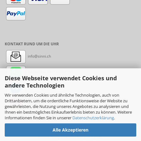
KONTAKT RUND UM DIE UHR
info@sinni.ch
Nachricht:
+41788997155
Diese Webseite verwendet Cookies und
andere Technologien
Messenger: sinni.ch
Wir verwenden Cookies und ähnliche Technologien, auch von
Drittanbietern, um die ordentliche Funktionsweise der Website zu
Instagram: sinni_ch
gewährleisten, die Nutzung unseres Angebotes zu analysieren und
Ihnen ein bestmögliches Einkaufserlebnis bieten zu können. Weitere
Informationen finden Sie in unserer
Datenschutzerklärung
.
Alle Akzeptieren
Online-Shop
by sinni.ch © 2017-2026