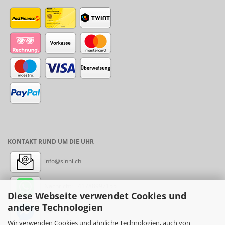
KONTAKT RUND UM DIE UHR
info@sinni.ch
Nachricht:
+41788997155
Diese Webseite verwendet Cookies und
andere Technologien
Messenger: sinni.ch
Wir verwenden Cookies und ähnliche Technologien, auch von