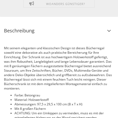
WOANDERS GÜNSTIGER?
Beschreibung
Mit seinem eleganten und klassischen Design ist dieses Bücherregal
sowohl eine dekorative als auch praktische Bereicherung für Ihre
Einrichtung. Der Schrank ist aus hochwertigem Holzwerkstoff gefertigt,
was ihm Robustheit, Langlebigkeit und lange Lebensdauer garantiert. Das
mit 8 geräumigen Fächern ausgestattete Bücherregal bietet ausreichend
Stauraum, um Ihre Zeitschriften, Bücher, DVDs, Multimedia-Geräte und
andere Deko-Objekte übersichtlich und griffbereit zu aufzubewahren. Das
Bücherregal lässt sich mit einem feuchten Tuch leicht reinigen. Dieser
Bücherschrank ist mit dem mitgelieferten Montagematerial einfach zu
montieren.
Farbe: Betongrau
Material: Holzwerkstoff
Abmessungen: 97,5 x 29,5 x 100 cm (B x T x H)
Mit 8 großen Fächern
ACHTUNG: Um ein Umkippen zu vermeiden, muss es mit der
mitgelieferten Halterung an der Wand gesichert werden.