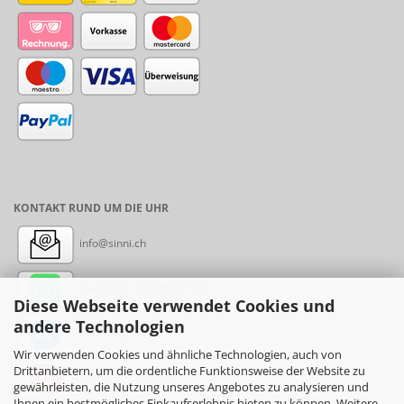
KONTAKT RUND UM DIE UHR
info@sinni.ch
Nachricht:
+41788997155
Diese Webseite verwendet Cookies und
andere Technologien
Messenger: sinni.ch
Wir verwenden Cookies und ähnliche Technologien, auch von
Drittanbietern, um die ordentliche Funktionsweise der Website zu
Instagram: sinni_ch
gewährleisten, die Nutzung unseres Angebotes zu analysieren und
Ihnen ein bestmögliches Einkaufserlebnis bieten zu können. Weitere