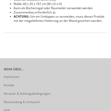
Maße: 60 x 35 x 167 cm (W x D x H)
Kann als Bücherregal oder Raumteiler verwendet werden
Zusammenbau erforderlich: Ja
ACHTUNG:
Um ein Umkippen zu vermeiden, muss dieses Produkt
mit der mitgelieferten Halterung an der Wand gesichert werden.
MEHR ÜBER...
Impressum
Kontakt
Versand- & Zahlungsbedingungen
Rücksendung & Umtausch
AGB