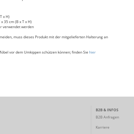
T x H)
x 35 cm (B x T x H)
er verwendet werden
iden, muss dieses Produkt mit der mitgelieferten Halterung an
 Möbel vor dem Umkippen schützen können; finden Sie
hier
B2B & INFOS
B2B Anfragen
Karriere