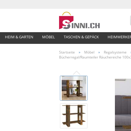
HEIM & GARTEN
MÖBEL
TASCHEN & GEPÄCK
HEIMWERKE
Startseite
»
Möbel
»
Regalsysteme
Bücherregal/Raumteiler Räuchereiche 100