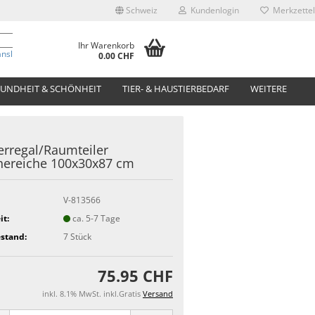
Schweiz
Kundenlogin
Merkzettel
Ihr Warenkorb
anslate
0.00 CHF
UNDHEIT & SCHÖNHEIT
TIER- & HAUSTIERBEDARF
WEITERE
rregal/Raumteiler
hereiche 100x30x87 cm
V-813566
it:
ca. 5-7 Tage
stand:
7
Stück
75.95 CHF
inkl. 8.1% MwSt. inkl.Gratis
Versand