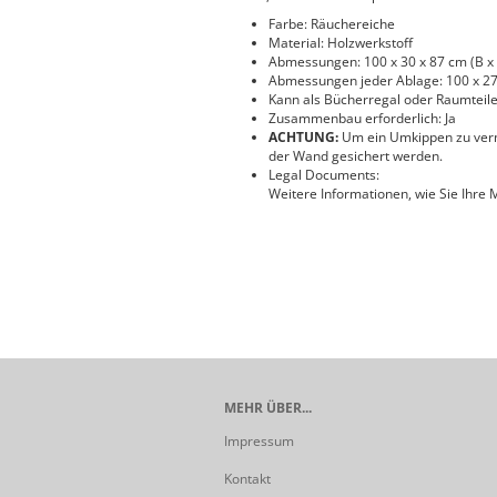
Farbe: Räuchereiche
Material: Holzwerkstoff
Abmessungen: 100 x 30 x 87 cm (B x 
Abmessungen jeder Ablage: 100 x 27 
Kann als Bücherregal oder Raumteil
Zusammenbau erforderlich: Ja
ACHTUNG:
Um ein Umkippen zu verme
der Wand gesichert werden.
Legal Documents:
Weitere Informationen, wie Sie Ihre
MEHR ÜBER...
Impressum
Kontakt