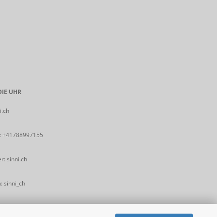
IE UHR
i.ch
:
+41788997155
: sinni.ch
 sinni_ch