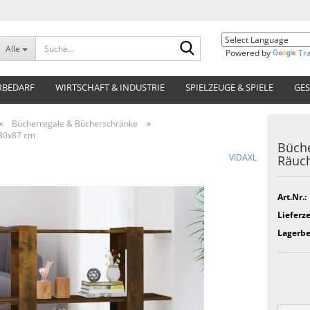
Suche...
Alle
Powered by
Tr
RBEDARF
WIRTSCHAFT & INDUSTRIE
SPIELZEUGE & SPIELE
GES
»
Bücherregale & Bücherschränke
»
x30x87 cm
Büche
VIDAXL
Räuc
Art.Nr.:
Lieferze
Lagerbe