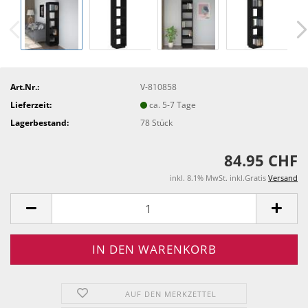
Art.Nr.:
V-810858
Lieferzeit:
ca. 5-7 Tage
Lagerbestand:
78
Stück
84.95 CHF
inkl. 8.1% MwSt. inkl.Gratis
Versand
AUF DEN MERKZETTEL