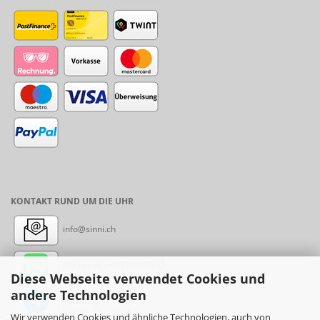
KONTAKT RUND UM DIE UHR
info@sinni.ch
Nachricht:
+41788997155
Diese Webseite verwendet Cookies und
andere Technologien
Messenger: sinni.ch
Wir verwenden Cookies und ähnliche Technologien, auch von