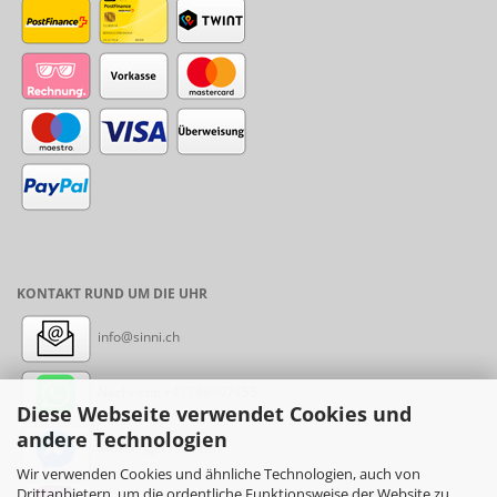
KONTAKT RUND UM DIE UHR
info@sinni.ch
Nachricht:
+41788997155
Diese Webseite verwendet Cookies und
andere Technologien
Messenger: sinni.ch
Wir verwenden Cookies und ähnliche Technologien, auch von
Drittanbietern, um die ordentliche Funktionsweise der Website zu