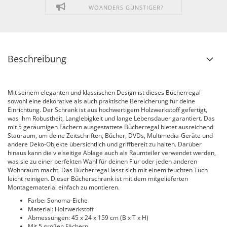
WOANDERS GÜNSTIGER?
Beschreibung
Mit seinem eleganten und klassischen Design ist dieses Bücherregal
sowohl eine dekorative als auch praktische Bereicherung für deine
Einrichtung. Der Schrank ist aus hochwertigem Holzwerkstoff gefertigt,
was ihm Robustheit, Langlebigkeit und lange Lebensdauer garantiert. Das
mit 5 geräumigen Fächern ausgestattete Bücherregal bietet ausreichend
Stauraum, um deine Zeitschriften, Bücher, DVDs, Multimedia-Geräte und
andere Deko-Objekte übersichtlich und griffbereit zu halten. Darüber
hinaus kann die vielseitige Ablage auch als Raumteiler verwendet werden,
was sie zu einer perfekten Wahl für deinen Flur oder jeden anderen
Wohnraum macht. Das Bücherregal lässt sich mit einem feuchten Tuch
leicht reinigen. Dieser Bücherschrank ist mit dem mitgelieferten
Montagematerial einfach zu montieren.
Farbe: Sonoma-Eiche
Material: Holzwerkstoff
Abmessungen: 45 x 24 x 159 cm (B x T x H)
Mit 5 großen Fächern