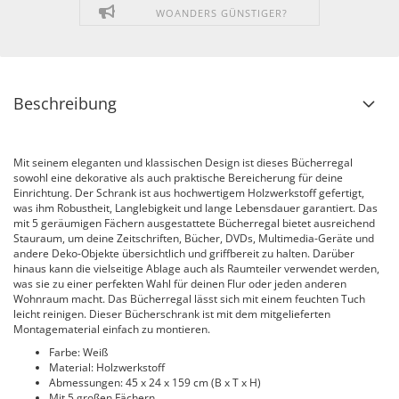
WOANDERS GÜNSTIGER?
Beschreibung
Mit seinem eleganten und klassischen Design ist dieses Bücherregal
sowohl eine dekorative als auch praktische Bereicherung für deine
Einrichtung. Der Schrank ist aus hochwertigem Holzwerkstoff gefertigt,
was ihm Robustheit, Langlebigkeit und lange Lebensdauer garantiert. Das
mit 5 geräumigen Fächern ausgestattete Bücherregal bietet ausreichend
Stauraum, um deine Zeitschriften, Bücher, DVDs, Multimedia-Geräte und
andere Deko-Objekte übersichtlich und griffbereit zu halten. Darüber
hinaus kann die vielseitige Ablage auch als Raumteiler verwendet werden,
was sie zu einer perfekten Wahl für deinen Flur oder jeden anderen
Wohnraum macht. Das Bücherregal lässt sich mit einem feuchten Tuch
leicht reinigen. Dieser Bücherschrank ist mit dem mitgelieferten
Montagematerial einfach zu montieren.
Farbe: Weiß
Material: Holzwerkstoff
Abmessungen: 45 x 24 x 159 cm (B x T x H)
Mit 5 großen Fächern