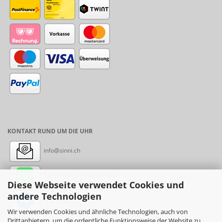
KONTAKT RUND UM DIE UHR
info@sinni.ch
Nachricht:
+41788997155
Diese Webseite verwendet Cookies und
andere Technologien
Messenger: sinni.ch
Wir verwenden Cookies und ähnliche Technologien, auch von
Drittanbietern, um die ordentliche Funktionsweise der Website zu