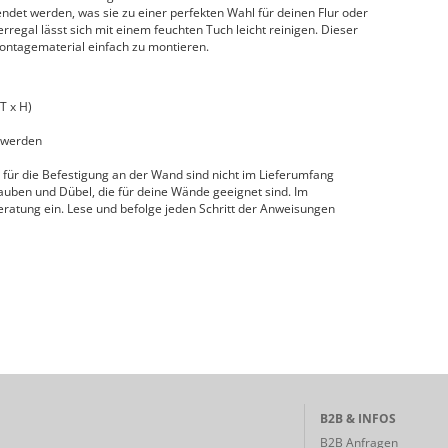
endet werden, was sie zu einer perfekten Wahl für deinen Flur oder
gal lässt sich mit einem feuchten Tuch leicht reinigen. Dieser
ontagematerial einfach zu montieren.
T x H)
 werden
für die Befestigung an der Wand sind nicht im Lieferumfang
uben und Dübel, die für deine Wände geeignet sind. Im
 Beratung ein. Lese und befolge jeden Schritt der Anweisungen
B2B & INFOS
B2B Anfragen