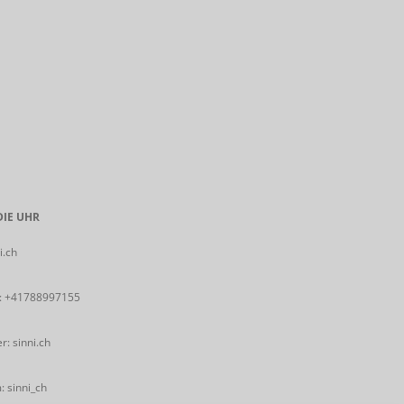
IE UHR
i.ch
:
+41788997155
: sinni.ch
 sinni_ch