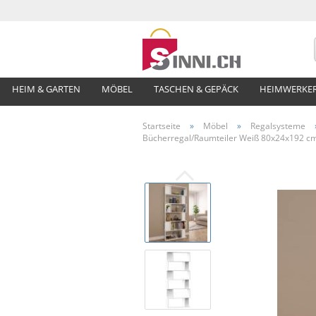
HEIM & GARTEN
MÖBEL
TASCHEN & GEPÄCK
HEIMWERKE
Startseite
»
Möbel
»
Regalsysteme
Bücherregal/Raumteiler Weiß 80x24x192 cm