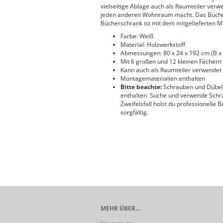
vielseitige Ablage auch als Raumteiler verw
jeden anderen Wohnraum macht. Das Bücherre
Bücherschrank ist mit dem mitgelieferten M
Farbe: Weiß
Material: Holzwerkstoff
Abmessungen: 80 x 24 x 192 cm (B x 
Mit 6 großen und 12 kleinen Fächern
Kann auch als Raumteiler verwendet
Montagematerialien enthalten
Bitte beachte:
Schrauben und Dübel 
enthalten. Suche und verwende Schra
Zweifelsfall holst du professionelle
sorgfältig.
MEHR ÜBER...