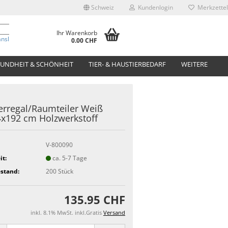
Schweiz
Kundenlogin
Merkzettel
Ihr Warenkorb
anslate
0.00 CHF
UNDHEIT & SCHÖNHEIT
TIER- & HAUSTIERBEDARF
WEITERE
rregal/Raumteiler Weiß
x192 cm Holzwerkstoff
V-800090
it:
ca. 5-7 Tage
stand:
200
Stück
135.95 CHF
inkl. 8.1% MwSt. inkl.Gratis
Versand