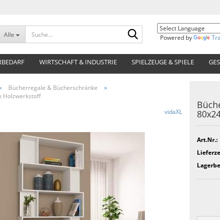
Suche...
Alle
Powered by
Tr
RBEDARF
WIRTSCHAFT & INDUSTRIE
SPIELZEUGE & SPIELE
GES
»
Bücherregale & Bücherschränke
»
 Holzwerkstoff
Büche
vidaXL
80x24
Art.Nr.:
Lieferze
Lagerbe