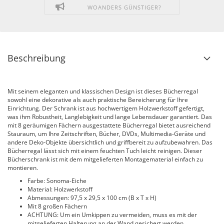
WOANDERS GÜNSTIGER?
Beschreibung
Mit seinem eleganten und klassischen Design ist dieses Bücherregal
sowohl eine dekorative als auch praktische Bereicherung für Ihre
Einrichtung. Der Schrank ist aus hochwertigem Holzwerkstoff gefertigt,
was ihm Robustheit, Langlebigkeit und lange Lebensdauer garantiert. Das
mit 8 geräumigen Fächern ausgestattete Bücherregal bietet ausreichend
Stauraum, um Ihre Zeitschriften, Bücher, DVDs, Multimedia-Geräte und
andere Deko-Objekte übersichtlich und griffbereit zu aufzubewahren. Das
Bücherregal lässt sich mit einem feuchten Tuch leicht reinigen. Dieser
Bücherschrank ist mit dem mitgelieferten Montagematerial einfach zu
montieren.
Farbe: Sonoma-Eiche
Material: Holzwerkstoff
Abmessungen: 97,5 x 29,5 x 100 cm (B x T x H)
Mit 8 großen Fächern
ACHTUNG: Um ein Umkippen zu vermeiden, muss es mit der
mitgelieferten Halterung an der Wand gesichert werden.