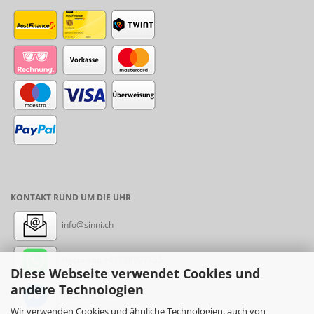
KONTAKT RUND UM DIE UHR
info@sinni.ch
Nachricht:
+41788997155
Diese Webseite verwendet Cookies und
andere Technologien
Messenger: sinni.ch
Wir verwenden Cookies und ähnliche Technologien, auch von