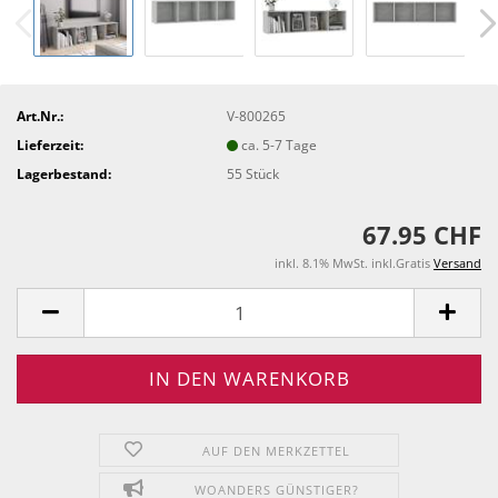
Art.Nr.:
V-800265
Lieferzeit:
ca. 5-7 Tage
Lagerbestand:
55
Stück
67.95 CHF
inkl. 8.1% MwSt. inkl.Gratis
Versand
AUF DEN MERKZETTEL
WOANDERS GÜNSTIGER?