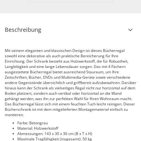
Beschreibung
Mit seinem eleganten und klassischen Design ist dieses Bücherregal
sowohl eine dekorative als auch praktische Bereicherung für Ihre
Einrichtung. Der Schrank besteht aus Holzwerkstoff, die für Robustheit,
Langlebigkeit und eine lange Lebensdauer sorgen. Das mit 4 Fächern
ausgestattete Bücherregal bietet ausreichend Stauraum, um Ihre
Zeitschriften, Bücher, DVDs und Multimedia-Geräte sowie verschiedene
andere Gegenstände übersichtlich und griffbereit aufzubewahren. Darüber
hinaus kann der Schrank als vielseitiges Regal nicht nur horizontal auf dem
Boden platziert, sondern auch vertikal oder horizontal an die Wand
gehängt werden, was ihn zur perfekten Wahl für Ihren Wohnraum macht.
Das Bücherregal lässt sich mit einem feuchten Tuch leicht reinigen. Dieser
Bücherschrank ist mit dem mitgelieferten Montagematerial einfach zu
montieren.
Farbe: Betongrau
Material: Holzwerkstoff
Abmessungen: 143 x 30 x 36 cm (B x T x H)
Maximale Tragfähigkeit (insgesamt): 50 kg