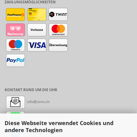
ZAHLUNGSMÖGLICHKEITEN
KONTAKT RUND UM DIE UHR
info@sinni.ch
Nachricht:
+41788997155
Diese Webseite verwendet Cookies und
andere Technologien
Messenger: sinni.ch