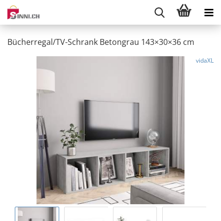
Bücherregal/TV-Schrank Betongrau 143×30×36 cm
vidaXL