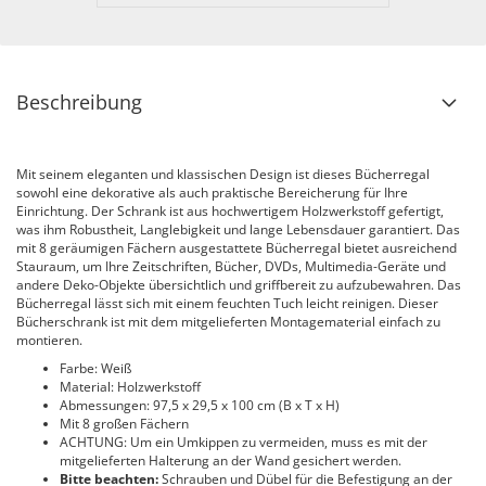
Beschreibung
Mit seinem eleganten und klassischen Design ist dieses Bücherregal
sowohl eine dekorative als auch praktische Bereicherung für Ihre
Einrichtung. Der Schrank ist aus hochwertigem Holzwerkstoff gefertigt,
was ihm Robustheit, Langlebigkeit und lange Lebensdauer garantiert. Das
mit 8 geräumigen Fächern ausgestattete Bücherregal bietet ausreichend
Stauraum, um Ihre Zeitschriften, Bücher, DVDs, Multimedia-Geräte und
andere Deko-Objekte übersichtlich und griffbereit zu aufzubewahren. Das
Bücherregal lässt sich mit einem feuchten Tuch leicht reinigen. Dieser
Bücherschrank ist mit dem mitgelieferten Montagematerial einfach zu
montieren.
Farbe: Weiß
Material: Holzwerkstoff
Abmessungen: 97,5 x 29,5 x 100 cm (B x T x H)
Mit 8 großen Fächern
ACHTUNG: Um ein Umkippen zu vermeiden, muss es mit der
mitgelieferten Halterung an der Wand gesichert werden.
Bitte beachten:
Schrauben und Dübel für die Befestigung an der