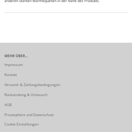
anderen starken Wärmequellen in der Nähe des Produkts.
MEHR ÜBER...
Impressum
Kontakt
Versand- & Zahlungsbedingungen
Rücksendung & Umtausch
AGB
Privatsphäre und Datenschutz
Cookie Einstellungen