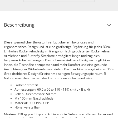
Beschreibung
Dieser gemütlicher Bürostuhl verfügt über ein luxuriöses und
ergonomisches Design und ist eine großartige Ergänzung für jedes Büro.
Ein hohes Rückenlehndesign mit ergonomisch gepolsterter Rückenlehne,
Armlehnen und Butterfly-Sitzplatte ermöglicht lange und zugleich
bequeme Arbeitssitzungen. Das höhenverstellbare Design ermöglicht es
Ihnen, die Tischhöhe anzupassen und mehr Komfort und eine gesunde
Ausrichtung der Wirbelsäule zu erzielen. Darüber hinaus sorgt ein um 360-
Grad drehbares Design für einen vielseitigen Bewegungsspielraum. 5
Nylon-Lenkrollen machen das Herumrollen einfach und leise.
Farbe: Anthrazit
Abmessungen: 60,5 x 66 x (110 - 119) cm (L x B x H)
Rollen-Durchmesser: 50 mm
Mit 100 mm Gasdruckfeder
Material: PU + PVC + PP
Höhenverstellbar
Maximal 110 kg pro Sitzplatz. Achte auf die Gefahr von offenem Feuer und