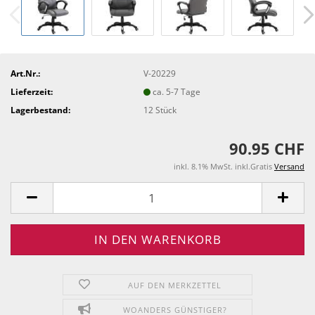
Art.Nr.:
V-20229
Lieferzeit:
ca. 5-7 Tage
Lagerbestand:
12
Stück
90.95 CHF
inkl. 8.1% MwSt. inkl.Gratis
Versand
AUF DEN MERKZETTEL
WOANDERS GÜNSTIGER?