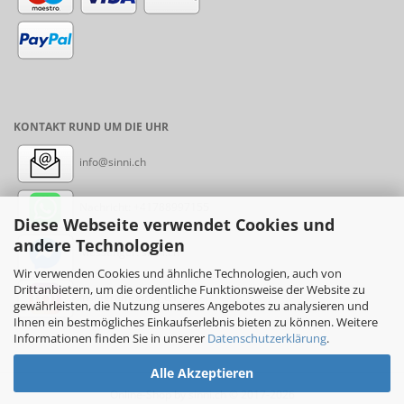
KONTAKT RUND UM DIE UHR
info@sinni.ch
Nachricht:
+41788997155
Diese Webseite verwendet Cookies und
andere Technologien
Messenger: sinni.ch
Wir verwenden Cookies und ähnliche Technologien, auch von
Drittanbietern, um die ordentliche Funktionsweise der Website zu
Instagram: sinni_ch
gewährleisten, die Nutzung unseres Angebotes zu analysieren und
Ihnen ein bestmögliches Einkaufserlebnis bieten zu können. Weitere
Informationen finden Sie in unserer
Datenschutzerklärung
.
Alle Akzeptieren
Online-Shop
by sinni.ch © 2017-2026