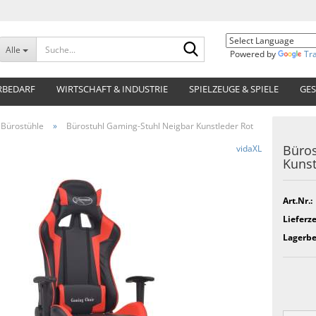
Suche...
Alle
Powered by
Tr
RBEDARF
WIRTSCHAFT & INDUSTRIE
SPIELZEUGE & SPIELE
GES
Bürostühle
»
Bürostuhl Gaming-Stuhl Neigbar Kunstleder Rot
Büros
vidaXL
Kunst
Art.Nr.:
Lieferze
Lagerbe