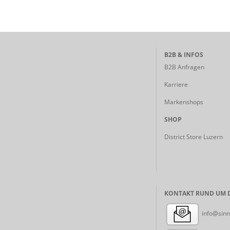
B2B & INFOS
B2B Anfragen
Karriere
Markenshops
SHOP
District Store Luzern
KONTAKT RUND UM D
info@sinn