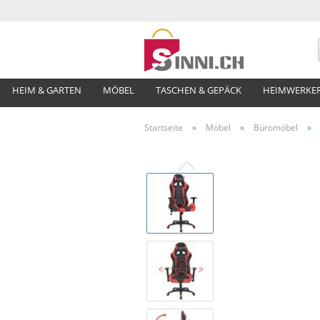
HEIM & GARTEN
MÖBEL
TASCHEN & GEPÄCK
HEIMWERKE
Startseite
»
Möbel
»
Büromöbel
»