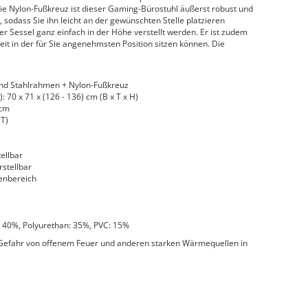
e Nylon-Fußkreuz ist dieser Gaming-Bürostuhl äußerst robust und
n, sodass Sie ihn leicht an der gewünschten Stelle platzieren
er Sessel ganz einfach in der Höhe verstellt werden. Er ist zudem
eit in der für Sie angenehmsten Position sitzen können. Die
 und Stahlrahmen + Nylon-Fußkreuz
 70 x 71 x (126 - 136) cm (B x T x H)
 cm
 T)
ellbar
stellbar
denbereich
: 40%, Polyurethan: 35%, PVC: 15%
e Gefahr von offenem Feuer und anderen starken Wärmequellen in