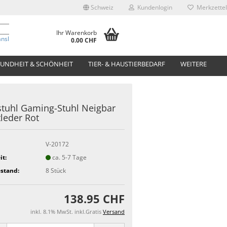
Schweiz
Kundenlogin
Merkzettel
Ihr Warenkorb
anslate
0.00 CHF
UNDHEIT & SCHÖNHEIT
TIER- & HAUSTIERBEDARF
WEITERE
tuhl Gaming-Stuhl Neigbar
leder Rot
V-20172
it:
ca. 5-7 Tage
stand:
8
Stück
138.95 CHF
inkl. 8.1% MwSt. inkl.Gratis
Versand