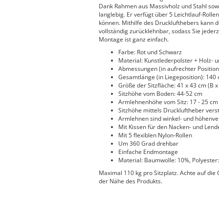
Dank Rahmen aus Massivholz und Stahl sowi
langlebig. Er verfügt über 5 Leichtlauf-Rolle
können. Mithilfe des Drucklufthebers kann d
vollständig zurücklehnbar, sodass Sie jederz
Montage ist ganz einfach.
Farbe: Rot und Schwarz
Material: Kunstlederpolster + Holz-
Abmessungen (in aufrechter Position):
Gesamtlänge (in Liegeposition): 140
Größe der Sitzfläche: 41 x 43 cm (B x
Sitzhöhe vom Boden: 44-52 cm
Armlehnenhöhe vom Sitz: 17 - 25 cm
Sitzhöhe mittels Druckluftheber verst
Armlehnen sind winkel- und höhenver
Mit Kissen für den Nacken- und Len
Mit 5 flexiblen Nylon-Rollen
Um 360 Grad drehbar
Einfache Endmontage
Material: Baumwolle: 10%, Polyester
Maximal 110 kg pro Sitzplatz. Achte auf di
der Nähe des Produkts.