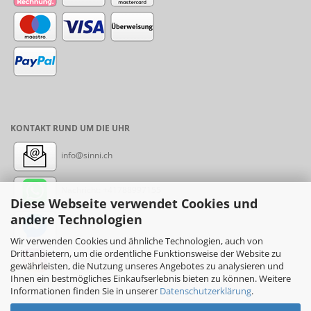
KONTAKT RUND UM DIE UHR
info@sinni.ch
Nachricht:
+41788997155
Diese Webseite verwendet Cookies und
andere Technologien
Messenger: sinni.ch
Wir verwenden Cookies und ähnliche Technologien, auch von
Drittanbietern, um die ordentliche Funktionsweise der Website zu
Instagram: sinni_ch
gewährleisten, die Nutzung unseres Angebotes zu analysieren und
Ihnen ein bestmögliches Einkaufserlebnis bieten zu können. Weitere
Informationen finden Sie in unserer
Datenschutzerklärung
.