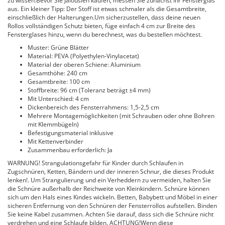
zu wissen:Bevor Sie Jalousien kaufen, messen Sie zunächst Ihr Fensterglas
aus. Ein kleiner Tipp: Der Stoff ist etwas schmaler als die Gesamtbreite,
einschließlich der Halterungen.Um sicherzustellen, dass deine neuen
Rollos vollständigen Schutz bieten, füge einfach 4 cm zur Breite des
Fensterglases hinzu, wenn du berechnest, was du bestellen möchtest.
Muster: Grüne Blätter
Material: PEVA (Polyethylen-Vinylacetat)
Material der oberen Schiene: Aluminium
Gesamthöhe: 240 cm
Gesamtbreite: 100 cm
Stoffbreite: 96 cm (Toleranz beträgt ±4 mm)
Mit Unterschied: 4 cm
Dickenbereich des Fensterrahmens: 1,5-2,5 cm
Mehrere Montagemöglichkeiten (mit Schrauben oder ohne Bohren
mit Klemmbügeln)
Befestigungsmaterial inklusive
Mit Kettenverbinder
Zusammenbau erforderlich: Ja
WARNUNG! Strangulationsgefahr für Kinder durch Schlaufen in
Zugschnüren, Ketten, Bändern und der inneren Schnur, die dieses Produkt
lenken!. Um Strangulierung und ein Verheddern zu vermeiden, halten Sie
die Schnüre außerhalb der Reichweite von Kleinkindern. Schnüre können
sich um den Hals eines Kindes wickeln. Betten, Babybett und Möbel in einer
sicheren Entfernung von den Schnüren der Fensterrollos aufstellen. Binden
Sie keine Kabel zusammen. Achten Sie darauf, dass sich die Schnüre nicht
verdrehen und eine Schlaufe bilden. ACHTUNG!Wenn diese