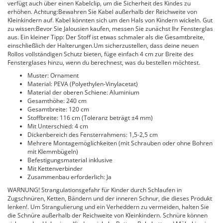
verfügt auch über einen Kabelclip, um die Sicherheit des Kindes zu
erhöhen. Achtung:Bewahren Sie Kabel außerhalb der Reichweite von
Kleinkindern auf. Kabel könnten sich um den Hals von Kindern wickeln. Gut
zu wissen:Bevor Sie Jalousien kaufen, messen Sie zunächst Ihr Fensterglas
aus. Ein kleiner Tipp: Der Stoff ist etwas schmaler als die Gesamtbreite,
einschließlich der Halterungen.Um sicherzustellen, dass deine neuen
Rollos vollständigen Schutz bieten, füge einfach 4 cm zur Breite des
Fensterglases hinzu, wenn du berechnest, was du bestellen möchtest.
Muster: Ornament
Material: PEVA (Polyethylen-Vinylacetat)
Material der oberen Schiene: Aluminium
Gesamthöhe: 240 cm
Gesamtbreite: 120 cm
Stoffbreite: 116 cm (Toleranz beträgt ±4 mm)
Mit Unterschied: 4 cm
Dickenbereich des Fensterrahmens: 1,5-2,5 cm
Mehrere Montagemöglichkeiten (mit Schrauben oder ohne Bohren
mit Klemmbügeln)
Befestigungsmaterial inklusive
Mit Kettenverbinder
Zusammenbau erforderlich: Ja
WARNUNG! Strangulationsgefahr für Kinder durch Schlaufen in
Zugschnüren, Ketten, Bändern und der inneren Schnur, die dieses Produkt
lenken!. Um Strangulierung und ein Verheddern zu vermeiden, halten Sie
die Schnüre außerhalb der Reichweite von Kleinkindern. Schnüre können