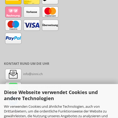
KONTAKT RUND UM DIE UHR
info@sinni.ch
Nachricht:
+41788997155
Diese Webseite verwendet Cookies und
andere Technologien
Messenger: sinni.ch
Wir verwenden Cookies und ähnliche Technologien, auch von
Drittanbietern, um die ordentliche Funktionsweise der Website zu
Instagram: sinni_ch
gewährleisten, die Nutzung unseres Angebotes zu analysieren und