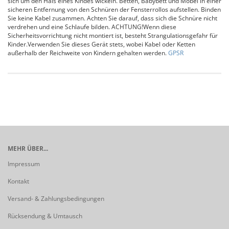
sich um den Hals eines Kindes wickeln. Betten, Babybett und Möbel in einer
sicheren Entfernung von den Schnüren der Fensterrollos aufstellen. Binden
Sie keine Kabel zusammen. Achten Sie darauf, dass sich die Schnüre nicht
verdrehen und eine Schlaufe bilden. ACHTUNG!Wenn diese
Sicherheitsvorrichtung nicht montiert ist, besteht Strangulationsgefahr für
Kinder.Verwenden Sie dieses Gerät stets, wobei Kabel oder Ketten
außerhalb der Reichweite von Kindern gehalten werden.
GPSR
MEHR ÜBER...
Impressum
Kontakt
Versand- & Zahlungsbedingungen
Rücksendung & Umtausch