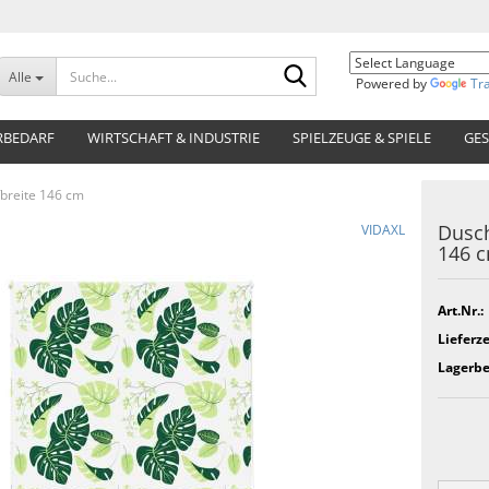
Suche...
Alle
Powered by
Tr
RBEDARF
WIRTSCHAFT & INDUSTRIE
SPIELZEUGE & SPIELE
GES
breite 146 cm
Dusch
VIDAXL
146 
Art.Nr.:
Lieferze
Lagerbe