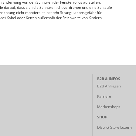
n Entfernung von den Schnüren der Fensterrollos aufstellen.
e darauf, dass sich die Schnüre nicht verdrehen und eine Schlaufe
chtung nicht montiert ist, besteht Strangulationsgefahr für
obei Kabel oder Ketten außerhalb der Reichweite von Kindern
B2B & INFOS
B2B Anfragen
Karriere
Markenshops
SHOP
District Store Luzern