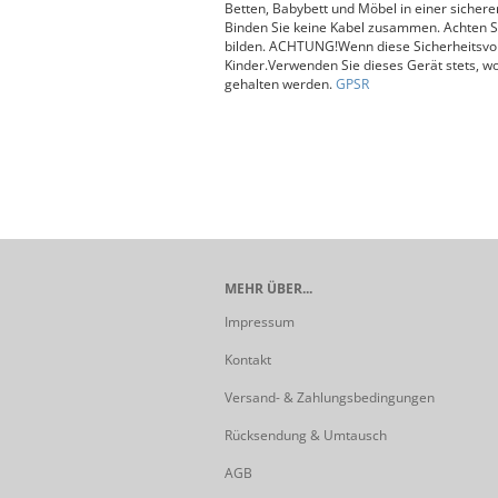
Betten, Babybett und Möbel in einer sichere
Binden Sie keine Kabel zusammen. Achten Si
bilden. ACHTUNG!Wenn diese Sicherheitsvorri
Kinder.Verwenden Sie dieses Gerät stets, w
gehalten werden.
GPSR
MEHR ÜBER...
Impressum
Kontakt
Versand- & Zahlungsbedingungen
Rücksendung & Umtausch
AGB