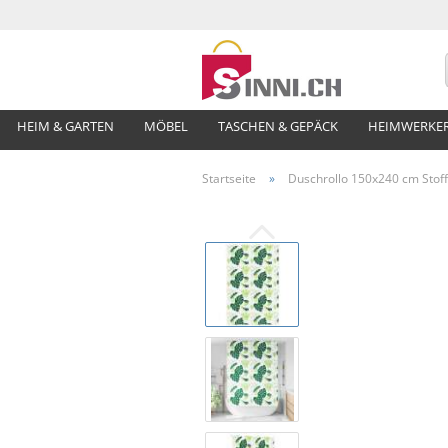
HEIM & GARTEN
MÖBEL
TASCHEN & GEPÄCK
HEIMWERKE
Startseite
»
Duschrollo 150x240 cm Stoff