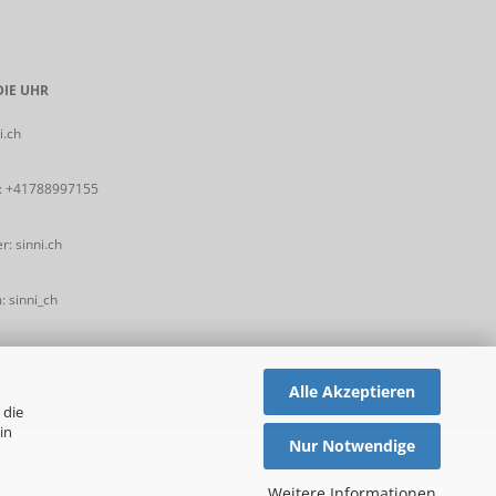
IE UHR
i.ch
:
+41788997155
: sinni.ch
 sinni_ch
Alle Akzeptieren
 die
in
Nur Notwendige
Weitere Informationen