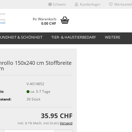
Schweiz
Kundenlogin
Merkzettel
Ihr Warenkorb
anslate
0.00 CHF
UNDHEIT & SCHÖNHEIT
TIER- & HAUSTIERBEDARF
WEITERE
rollo 150x240 cm Stoffbreite
cm
V-4014852
it:
ca. 5-7 Tage
stand:
36
Stück
35.95 CHF
inkl. 8.1% MwSt. inkl.Gratis
Versand