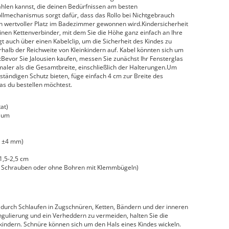
hlen kannst, die deinen Bedürfnissen am besten
ollmechanismus sorgt dafür, dass das Rollo bei Nichtgebrauch
h wertvoller Platz im Badezimmer gewonnen wird.Kindersicherheit
einen Kettenverbinder, mit dem Sie die Höhe ganz einfach an Ihre
 auch über einen Kabelclip, um die Sicherheit des Kindes zu
alb der Reichweite von Kleinkindern auf. Kabel könnten sich um
:Bevor Sie Jalousien kaufen, messen Sie zunächst Ihr Fensterglas
chmaler als die Gesamtbreite, einschließlich der Halterungen.Um
lständigen Schutz bieten, füge einfach 4 cm zur Breite des
as du bestellen möchtest.
at)
nium
gt ±4 mm)
1,5-2,5 cm
 Schrauben oder ohne Bohren mit Klemmbügeln)
durch Schlaufen in Zugschnüren, Ketten, Bändern und der inneren
ngulierung und ein Verheddern zu vermeiden, halten Sie die
kindern. Schnüre können sich um den Hals eines Kindes wickeln.