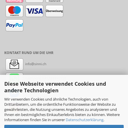
KONTAKT RUND UM DIE UHR
info@sinni.ch
Nachricht:
+41788997155
Diese Webseite verwendet Cookies und
andere Technologien
Messenger: sinni.ch
Wir verwenden Cookies und ähnliche Technologien, auch von
Drittanbietern, um die ordentliche Funktionsweise der Website zu
Instagram: sinni_ch
gewährleisten, die Nutzung unseres Angebotes zu analysieren und
Ihnen ein bestmögliches Einkaufserlebnis bieten zu können. Weitere
Informationen finden Sie in unserer
Datenschutzerklärung
.