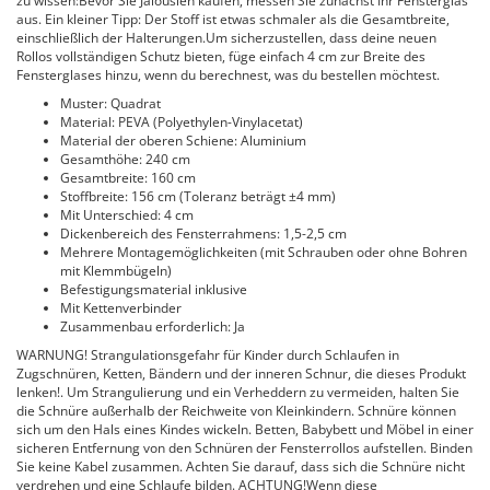
zu wissen:Bevor Sie Jalousien kaufen, messen Sie zunächst Ihr Fensterglas
aus. Ein kleiner Tipp: Der Stoff ist etwas schmaler als die Gesamtbreite,
einschließlich der Halterungen.Um sicherzustellen, dass deine neuen
Rollos vollständigen Schutz bieten, füge einfach 4 cm zur Breite des
Fensterglases hinzu, wenn du berechnest, was du bestellen möchtest.
Muster: Quadrat
Material: PEVA (Polyethylen-Vinylacetat)
Material der oberen Schiene: Aluminium
Gesamthöhe: 240 cm
Gesamtbreite: 160 cm
Stoffbreite: 156 cm (Toleranz beträgt ±4 mm)
Mit Unterschied: 4 cm
Dickenbereich des Fensterrahmens: 1,5-2,5 cm
Mehrere Montagemöglichkeiten (mit Schrauben oder ohne Bohren
mit Klemmbügeln)
Befestigungsmaterial inklusive
Mit Kettenverbinder
Zusammenbau erforderlich: Ja
WARNUNG! Strangulationsgefahr für Kinder durch Schlaufen in
Zugschnüren, Ketten, Bändern und der inneren Schnur, die dieses Produkt
lenken!. Um Strangulierung und ein Verheddern zu vermeiden, halten Sie
die Schnüre außerhalb der Reichweite von Kleinkindern. Schnüre können
sich um den Hals eines Kindes wickeln. Betten, Babybett und Möbel in einer
sicheren Entfernung von den Schnüren der Fensterrollos aufstellen. Binden
Sie keine Kabel zusammen. Achten Sie darauf, dass sich die Schnüre nicht
verdrehen und eine Schlaufe bilden. ACHTUNG!Wenn diese