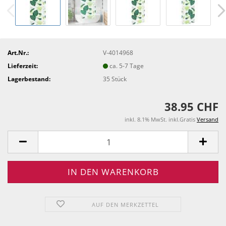
Art.Nr.:
V-4014968
Lieferzeit:
ca. 5-7 Tage
Lagerbestand:
35
Stück
38.95 CHF
inkl. 8.1% MwSt. inkl.Gratis
Versand
AUF DEN MERKZETTEL