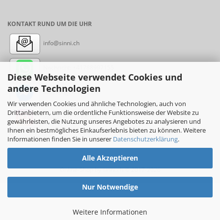
KONTAKT RUND UM DIE UHR
info@sinni.ch
Nachricht:
+41788997155
Diese Webseite verwendet Cookies und
andere Technologien
Messenger: sinni.ch
Wir verwenden Cookies und ähnliche Technologien, auch von
Drittanbietern, um die ordentliche Funktionsweise der Website zu
Instagram: sinni_ch
gewährleisten, die Nutzung unseres Angebotes zu analysieren und
Ihnen ein bestmögliches Einkaufserlebnis bieten zu können. Weitere
Informationen finden Sie in unserer
Datenschutzerklärung
.
Alle Akzeptieren
Online-Shop
by sinni.ch © 2017-2026
Nur Notwendige
Weitere Informationen