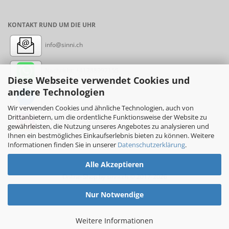
KONTAKT RUND UM DIE UHR
info@sinni.ch
Nachricht:
+41788997155
Diese Webseite verwendet Cookies und
andere Technologien
Messenger: sinni.ch
Wir verwenden Cookies und ähnliche Technologien, auch von
Drittanbietern, um die ordentliche Funktionsweise der Website zu
Instagram: sinni_ch
gewährleisten, die Nutzung unseres Angebotes zu analysieren und
Ihnen ein bestmögliches Einkaufserlebnis bieten zu können. Weitere
Informationen finden Sie in unserer
Datenschutzerklärung
.
Alle Akzeptieren
Online-Shop
by sinni.ch © 2017-2026
Nur Notwendige
Weitere Informationen