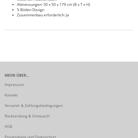
Abmessungen: 50 x 50 x 179 cm (B x T x H)
5-Böden Design
Zusammenbau erforderlich: Ja
MEHR ÜBER...
Impressum
Kontakt
Versand- & Zahlungsbedingungen
Rücksendung & Umtausch
AGB
Privatsphäre und Datenschutz