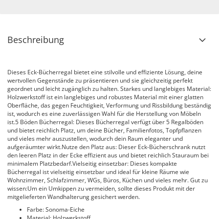
Beschreibung
Dieses Eck-Bücherregal bietet eine stilvolle und effiziente Lösung, deine
wertvollen Gegenstände zu präsentieren und sie gleichzeitig perfekt
geordnet und leicht zugänglich zu halten. Starkes und langlebiges Material:
Holzwerkstoff ist ein langlebiges und robustes Material mit einer glatten
Oberfläche, das gegen Feuchtigkeit, Verformung und Rissbildung beständig
ist, wodurch es eine zuverlässigen Wahl für die Herstellung von Möbeln
ist.5 Böden Bücherregal: Dieses Bücherregal verfügt über 5 Regalböden
und bietet reichlich Platz, um deine Bücher, Familienfotos, Topfpflanzen
und vieles mehr auszustellen, wodurch dein Raum eleganter und
aufgeräumter wirkt.Nutze den Platz aus: Dieser Eck-Bücherschrank nutzt
den leeren Platz in der Ecke effizient aus und bietet reichlich Stauraum bei
minimalem Platzbedarf.Vielseitig einsetzbar: Dieses kompakte
Bücherregal ist vielseitig einsetzbar und ideal für kleine Räume wie
Wohnzimmer, Schlafzimmer, WGs, Büros, Küchen und vieles mehr. Gut zu
wissen:Um ein Umkippen zu vermeiden, sollte dieses Produkt mit der
mitgelieferten Wandhalterung gesichert werden.
Farbe: Sonoma-Eiche
Material: Holzwerkstoff