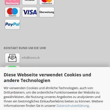
KONTAKT RUND UM DIE UHR
info@sinni.ch
Nachricht:
+41788997155
Diese Webseite verwendet Cookies und
andere Technologien
Messenger: sinni.ch
Wir verwenden Cookies und ähnliche Technologien, auch von
Drittanbietern, um die ordentliche Funktionsweise der Website zu
Instagram: sinni_ch
gewährleisten, die Nutzung unseres Angebotes zu analysieren und
Ihnen ein bestmögliches Einkaufserlebnis bieten zu können. Weitere
Informationen finden Sie in unserer
Datenschutzerklärung
.