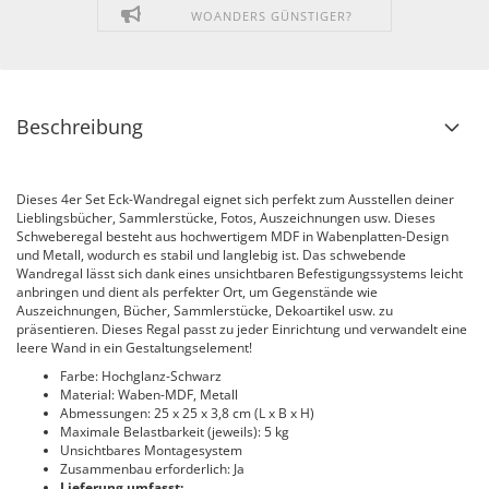
WOANDERS GÜNSTIGER?
Beschreibung
Dieses 4er Set Eck-Wandregal eignet sich perfekt zum Ausstellen deiner
Lieblingsbücher, Sammlerstücke, Fotos, Auszeichnungen usw. Dieses
Schweberegal besteht aus hochwertigem MDF in Wabenplatten-Design
und Metall, wodurch es stabil und langlebig ist. Das schwebende
Wandregal lässt sich dank eines unsichtbaren Befestigungssystems leicht
anbringen und dient als perfekter Ort, um Gegenstände wie
Auszeichnungen, Bücher, Sammlerstücke, Dekoartikel usw. zu
präsentieren. Dieses Regal passt zu jeder Einrichtung und verwandelt eine
leere Wand in ein Gestaltungselement!
Farbe: Hochglanz-Schwarz
Material: Waben-MDF, Metall
Abmessungen: 25 x 25 x 3,8 cm (L x B x H)
Maximale Belastbarkeit (jeweils): 5 kg
Unsichtbares Montagesystem
Zusammenbau erforderlich: Ja
Lieferung umfasst: