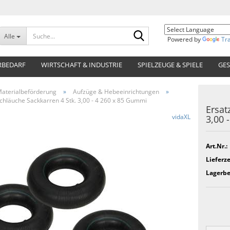
Suche...
Alle
Powered by
Tr
RBEDARF
WIRTSCHAFT & INDUSTRIE
SPIELZEUGE & SPIELE
GES
aterialbeförderung
»
Aufzüge & Hebeeinrichtungen
»
chläuche Sackkarren 4 Stk. 3,00 - 4 260 x 85 Gummi
Ersat
vidaXL
3,00 
Art.Nr.:
Lieferze
Lagerbe