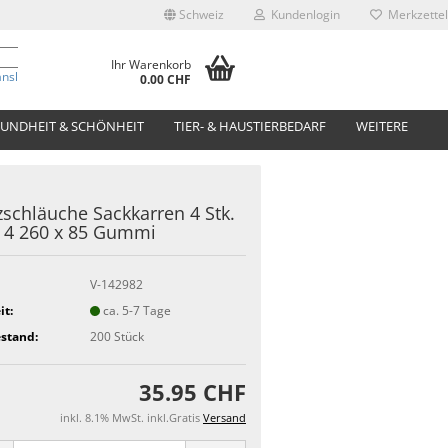
Schweiz
Kundenlogin
Merkzettel
Ihr Warenkorb
anslate
0.00 CHF
UNDHEIT & SCHÖNHEIT
TIER- & HAUSTIERBEDARF
WEITERE
zschläuche Sackkarren 4 Stk.
- 4 260 x 85 Gummi
V-142982
it:
ca. 5-7 Tage
stand:
200
Stück
35.95 CHF
inkl. 8.1% MwSt. inkl.Gratis
Versand