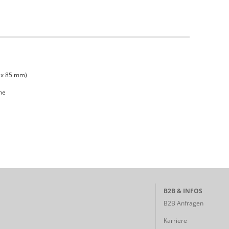
0 x 85 mm)
he
B2B & INFOS
B2B Anfragen
Karriere