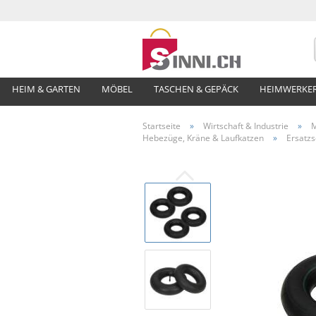
HEIM & GARTEN
MÖBEL
TASCHEN & GEPÄCK
HEIMWERKE
Startseite
»
Wirtschaft & Industrie
»
M
Hebezüge, Kräne & Laufkatzen
»
Ersatzs