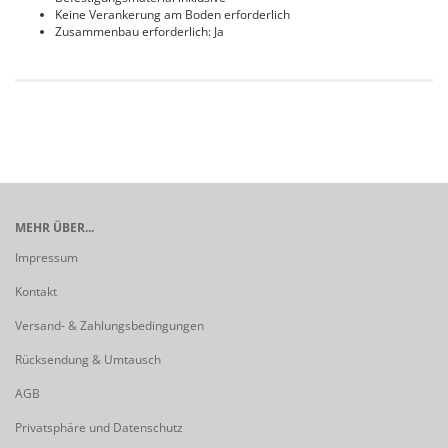
Keine Verankerung am Boden erforderlich
Zusammenbau erforderlich: Ja
MEHR ÜBER...
Impressum
Kontakt
Versand- & Zahlungsbedingungen
Rücksendung & Umtausch
AGB
Privatsphäre und Datenschutz