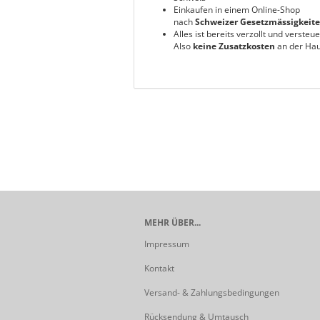
Einkaufen in einem Online-Shop
nach
Schweizer Gesetzmässigkeit
Alles ist bereits verzollt und versteue
Also
keine Zusatzkosten
an der Hau
MEHR ÜBER...
Impressum
Kontakt
Versand- & Zahlungsbedingungen
Rücksendung & Umtausch