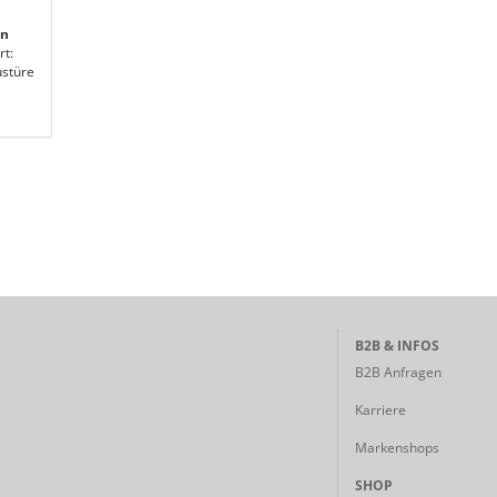
SUCHEN?
en
rt:
stüre
B2B & INFOS
B2B Anfragen
Karriere
Markenshops
SHOP