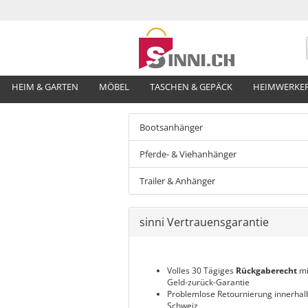
HEIM & GARTEN
MÖBEL
TASCHEN & GEPÄCK
HEIMWERKE
Bootsanhänger
Pferde- & Viehanhänger
Trailer & Anhänger
sinni Vertrauensgarantie
Volles 30 Tägiges
Rückgaberecht
mi
Geld-zurück-Garantie
Problemlose Retournierung innerhal
Schweiz