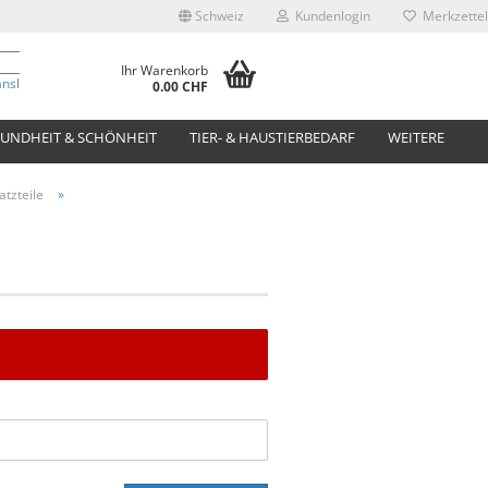
Schweiz
Kundenlogin
Merkzettel
Ihr Warenkorb
anslate
0.00 CHF
UNDHEIT & SCHÖNHEIT
TIER- & HAUSTIERBEDARF
WEITERE
tzteile
»