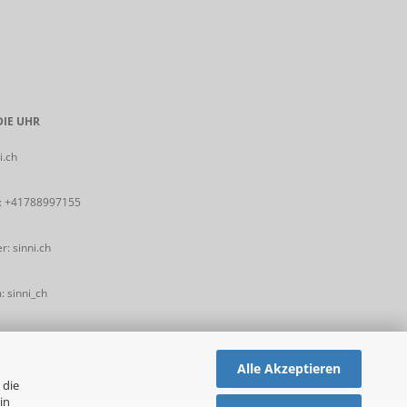
IE UHR
i.ch
:
+41788997155
: sinni.ch
 sinni_ch
Alle Akzeptieren
 die
in