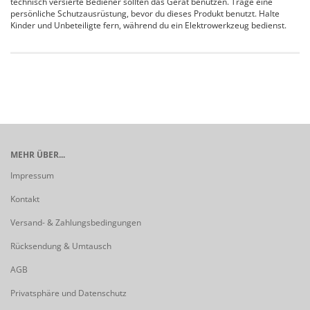
technisch versierte Bediener sollten das Gerät benutzen. Trage eine
persönliche Schutzausrüstung, bevor du dieses Produkt benutzt. Halte
Kinder und Unbeteiligte fern, während du ein Elektrowerkzeug bedienst.
MEHR ÜBER...
Impressum
Kontakt
Versand- & Zahlungsbedingungen
Rücksendung & Umtausch
AGB
Privatsphäre und Datenschutz