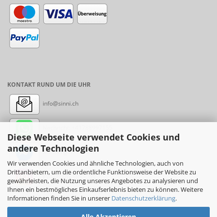
KONTAKT RUND UM DIE UHR
info@sinni.ch
Nachricht:
+41788997155
Diese Webseite verwendet Cookies und
andere Technologien
Messenger: sinni.ch
Wir verwenden Cookies und ähnliche Technologien, auch von
Drittanbietern, um die ordentliche Funktionsweise der Website zu
Instagram: sinni_ch
gewährleisten, die Nutzung unseres Angebotes zu analysieren und
Ihnen ein bestmögliches Einkaufserlebnis bieten zu können. Weitere
Informationen finden Sie in unserer
Datenschutzerklärung
.
Alle Akzeptieren