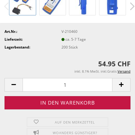
Art.Nr.:
V-210460
Lieferzeit:
ca. 5-7 Tage
Lagerbestand:
200
Stück
54.95 CHF
inkl. 8.1% MwSt. inkl.Gratis
Versand
AUF DEN MERKZETTEL
WOANDERS GÜNSTIGER?