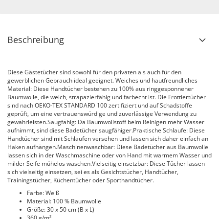
Beschreibung
Diese Gästetücher sind sowohl für den privaten als auch für den
gewerblichen Gebrauch ideal geeignet. Weiches und hautfreundliches
Material: Diese Handtücher bestehen zu 100% aus ringgesponnener
Baumwolle, die weich, strapazierfähig und farbecht ist. Die Frottiertücher
sind nach OEKO-TEX STANDARD 100 zertifiziert und auf Schadstoffe
geprüft, um eine vertrauenswürdige und zuverlässige Verwendung zu
gewährleisten.Saugfähig: Da Baumwollstoff beim Reinigen mehr Wasser
aufnimmt, sind diese Badetücher saugfähiger.Praktische Schlaufe: Diese
Handtücher sind mit Schlaufen versehen und lassen sich daher einfach an
Haken aufhängen.Maschinenwaschbar: Diese Badetücher aus Baumwolle
lassen sich in der Waschmaschine oder von Hand mit warmem Wasser und
milder Seife mühelos waschen.Vielseitig einsetzbar: Diese Tücher lassen
sich vielseitig einsetzen, sei es als Gesichtstücher, Handtücher,
Trainingstücher, Küchentücher oder Sporthandtücher.
Farbe: Weiß
Material: 100 % Baumwolle
Größe: 30 x 50 cm (B x L)
360 g/m²