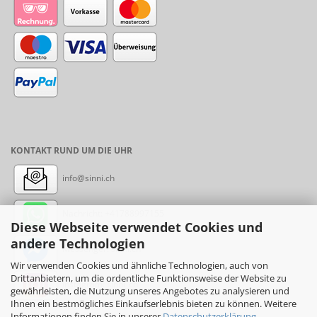
KONTAKT RUND UM DIE UHR
info@sinni.ch
Nachricht:
+41788997155
Diese Webseite verwendet Cookies und
andere Technologien
Messenger: sinni.ch
Wir verwenden Cookies und ähnliche Technologien, auch von
Drittanbietern, um die ordentliche Funktionsweise der Website zu
Instagram: sinni_ch
gewährleisten, die Nutzung unseres Angebotes zu analysieren und
Ihnen ein bestmögliches Einkaufserlebnis bieten zu können. Weitere
Informationen finden Sie in unserer
Datenschutzerklärung
.