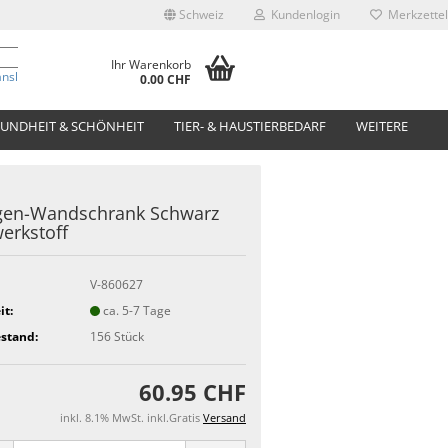
Schweiz
Kundenlogin
Merkzettel
Ihr Warenkorb
anslate
0.00 CHF
UNDHEIT & SCHÖNHEIT
TIER- & HAUSTIERBEDARF
WEITERE
gen-Wandschrank Schwarz
erkstoff
V-860627
it:
ca. 5-7 Tage
stand:
156
Stück
60.95 CHF
inkl. 8.1% MwSt. inkl.Gratis
Versand