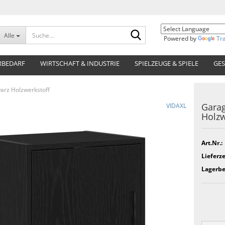
Suche...
Alle
Powered by
Tr
RBEDARF
WIRTSCHAFT & INDUSTRIE
SPIELZEUGE & SPIELE
GES
rz Holzwerkstoff
Gara
VIDAXL
Holzw
Art.Nr.:
Lieferze
Lagerbe