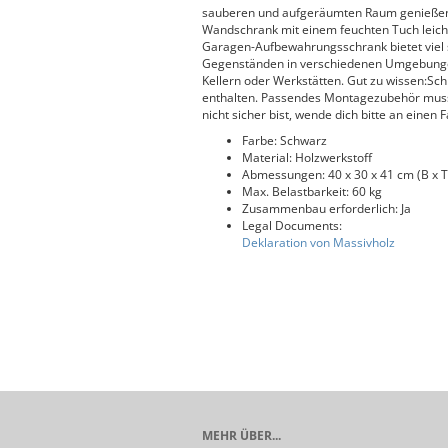
sauberen und aufgeräumten Raum genießen.Pf
Wandschrank mit einem feuchten Tuch leicht
Garagen-Aufbewahrungsschrank bietet viel si
Gegenständen in verschiedenen Umgebunge
Kellern oder Werkstätten. Gut zu wissen:Sc
enthalten. Passendes Montagezubehör muss
nicht sicher bist, wende dich bitte an einen 
Farbe: Schwarz
Material: Holzwerkstoff
Abmessungen: 40 x 30 x 41 cm (B x T
Max. Belastbarkeit: 60 kg
Zusammenbau erforderlich: Ja
Legal Documents:
Deklaration von Massivholz
MEHR ÜBER...