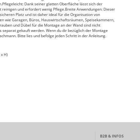
legeleicht: Dank seiner glatten Oberfläche lässt sich der
 reinigen und erfordert wenig Pflege.Breite Anwendungen: Dieser
cheren Platz und ist daher ideal für die Organisation von
n wie Garagen, Büros, Hauswirtschaftsräumen, Speisekammern,
hrauben und Dübel für die Montage an der Wand sind nicht
 separat gekauft werden. Wenn du dir bezüglich der Montage
Fachmann. Bitte lies und befolge jeden Schritt in der Anleitung.
 x H)
B2B & INFOS