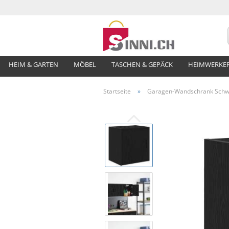
HEIM & GARTEN
MÖBEL
TASCHEN & GEPÄCK
HEIMWERKE
Startseite
»
Garagen-Wandschrank Schwa