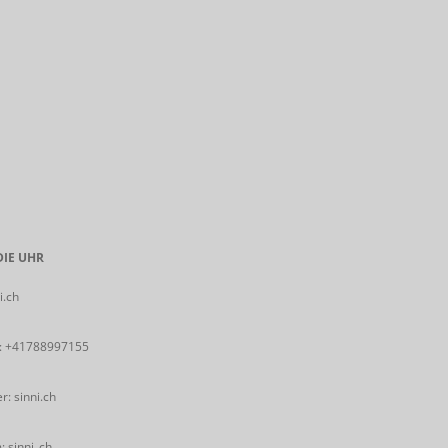
IE UHR
i.ch
:
+41788997155
: sinni.ch
 sinni_ch