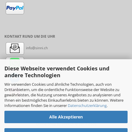
KONTAKT RUND UM DIE UHR
info@sinni.ch
Nachricht:
+41788997155
Diese Webseite verwendet Cookies und
andere Technologien
Messenger: sinni.ch
Wir verwenden Cookies und ähnliche Technologien, auch von
Drittanbietern, um die ordentliche Funktionsweise der Website zu
Instagram: sinni_ch
gewährleisten, die Nutzung unseres Angebotes zu analysieren und
Ihnen ein bestmögliches Einkaufserlebnis bieten zu können. Weitere
Informationen finden Sie in unserer
Datenschutzerklärung
.
Alle Akzeptieren
Online-Shop
by sinni.ch © 2017-2026