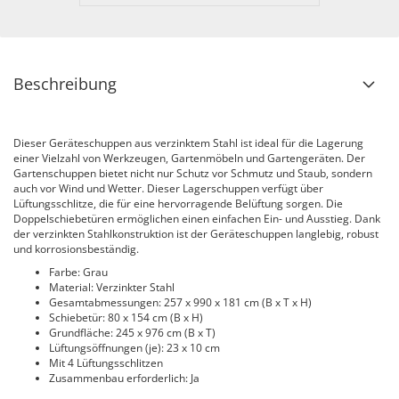
Beschreibung
Dieser Geräteschuppen aus verzinktem Stahl ist ideal für die Lagerung
einer Vielzahl von Werkzeugen, Gartenmöbeln und Gartengeräten. Der
Gartenschuppen bietet nicht nur Schutz vor Schmutz und Staub, sondern
auch vor Wind und Wetter. Dieser Lagerschuppen verfügt über
Lüftungsschlitze, die für eine hervorragende Belüftung sorgen. Die
Doppelschiebetüren ermöglichen einen einfachen Ein- und Ausstieg. Dank
der verzinkten Stahlkonstruktion ist der Geräteschuppen langlebig, robust
und korrosionsbeständig.
Farbe: Grau
Material: Verzinkter Stahl
Gesamtabmessungen: 257 x 990 x 181 cm (B x T x H)
Schiebetür: 80 x 154 cm (B x H)
Grundfläche: 245 x 976 cm (B x T)
Lüftungsöffnungen (je): 23 x 10 cm
Mit 4 Lüftungsschlitzen
Zusammenbau erforderlich: Ja