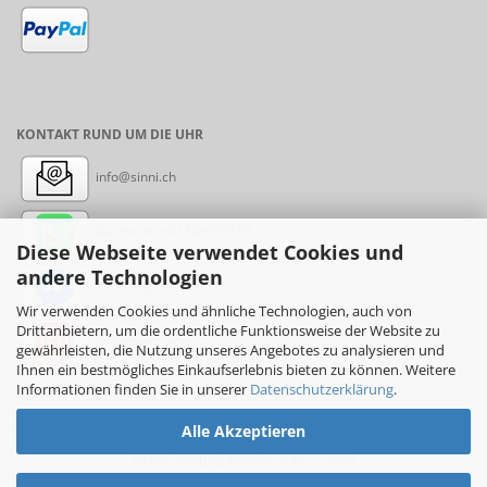
KONTAKT RUND UM DIE UHR
info@sinni.ch
Nachricht:
+41788997155
Diese Webseite verwendet Cookies und
andere Technologien
Messenger: sinni.ch
Wir verwenden Cookies und ähnliche Technologien, auch von
Drittanbietern, um die ordentliche Funktionsweise der Website zu
Instagram: sinni_ch
gewährleisten, die Nutzung unseres Angebotes zu analysieren und
Ihnen ein bestmögliches Einkaufserlebnis bieten zu können. Weitere
Informationen finden Sie in unserer
Datenschutzerklärung
.
Alle Akzeptieren
Online-Shop
by sinni.ch © 2017-2026