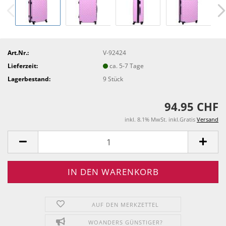
Art.Nr.:
V-92424
Lieferzeit:
ca. 5-7 Tage
Lagerbestand:
9
Stück
94.95 CHF
inkl. 8.1% MwSt. inkl.Gratis
Versand
AUF DEN MERKZETTEL
WOANDERS GÜNSTIGER?