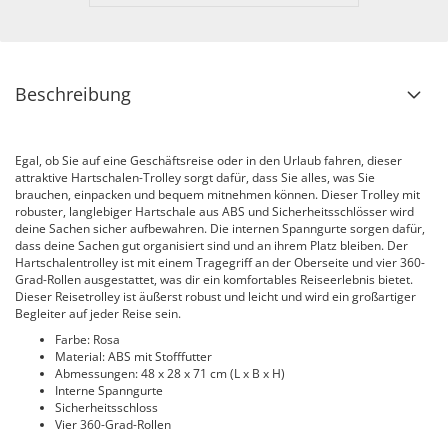
Beschreibung
Egal, ob Sie auf eine Geschäftsreise oder in den Urlaub fahren, dieser
attraktive Hartschalen-Trolley sorgt dafür, dass Sie alles, was Sie
brauchen, einpacken und bequem mitnehmen können. Dieser Trolley mit
robuster, langlebiger Hartschale aus ABS und Sicherheitsschlösser wird
deine Sachen sicher aufbewahren. Die internen Spanngurte sorgen dafür,
dass deine Sachen gut organisiert sind und an ihrem Platz bleiben. Der
Hartschalentrolley ist mit einem Tragegriff an der Oberseite und vier 360-
Grad-Rollen ausgestattet, was dir ein komfortables Reiseerlebnis bietet.
Dieser Reisetrolley ist äußerst robust und leicht und wird ein großartiger
Begleiter auf jeder Reise sein.
Farbe: Rosa
Material: ABS mit Stofffutter
Abmessungen: 48 x 28 x 71 cm (L x B x H)
Interne Spanngurte
Sicherheitsschloss
Vier 360-Grad-Rollen