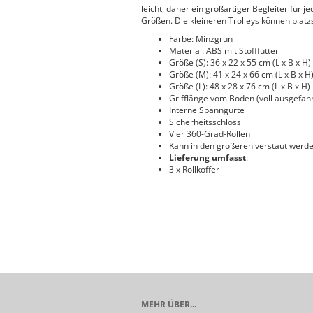
leicht, daher ein großartiger Begleiter für j
Größen. Die kleineren Trolleys können plat
Farbe: Minzgrün
Material: ABS mit Stofffutter
Größe (S): 36 x 22 x 55 cm (L x B x H)
Größe (M): 41 x 24 x 66 cm (L x B x H
Größe (L): 48 x 28 x 76 cm (L x B x H)
Grifflänge vom Boden (voll ausgefahr
Interne Spanngurte
Sicherheitsschloss
Vier 360-Grad-Rollen
Kann in den größeren verstaut werd
Lieferung umfasst
:
3 x Rollkoffer
MEHR ÜBER...