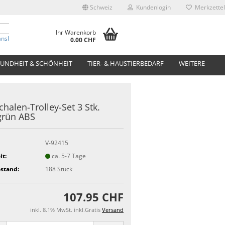
Schweiz
Kundenlogin
Merkzettel
Ihr Warenkorb
anslate
0.00 CHF
UNDHEIT & SCHÖNHEIT
TIER- & HAUSTIERBEDARF
WEITERE
chalen-Trolley-Set 3 Stk.
grün ABS
V-92415
it:
ca. 5-7 Tage
stand:
188
Stück
107.95 CHF
inkl. 8.1% MwSt. inkl.Gratis
Versand