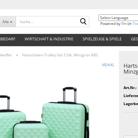
Suche...
Alle
Powered by
Tr
RBEDARF
WIRTSCHAFT & INDUSTRIE
SPIELZEUGE & SPIELE
GES
ekoffer
»
Hartschalen-Trolley-Set 3 Stk. Minzgrün ABS
Harts
VIDAXL
Minz
Art.Nr.:
Lieferze
Lagerbe