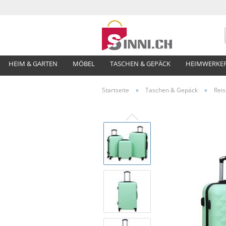
HEIM & GARTEN
MÖBEL
TASCHEN & GEPÄCK
HEIMWERKE
Startseite
»
Taschen & Gepäck
»
Reis