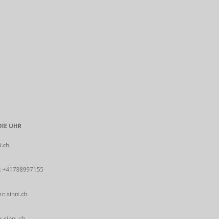
IE UHR
i.ch
:
+41788997155
: sinni.ch
 sinni_ch