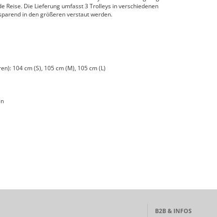
ede Reise. Die Lieferung umfasst 3 Trolleys in verschiedenen
zsparend in den größeren verstaut werden.
)
en): 104 cm (S), 105 cm (M), 105 cm (L)
en
B2B & INFOS