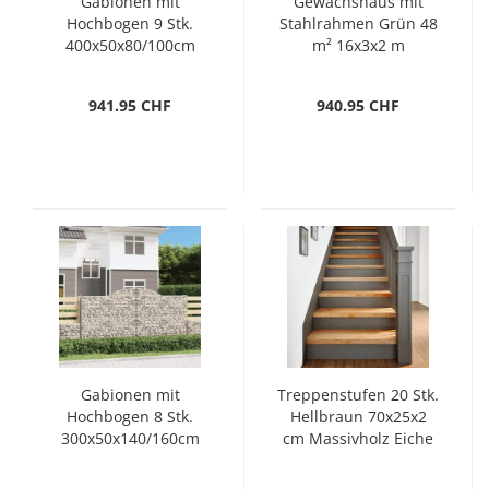
Gabionen mit
Gewächshaus mit
Hochbogen 9 Stk.
Stahlrahmen Grün 48
400x50x80/100cm
m² 16x3x2 m
Verzinktes Eisen
941.95 CHF
940.95 CHF
Gabionen mit
Treppenstufen 20 Stk.
Hochbogen 8 Stk.
Hellbraun 70x25x2
300x50x140/160cm
cm Massivholz Eiche
Verzinktes Eisen