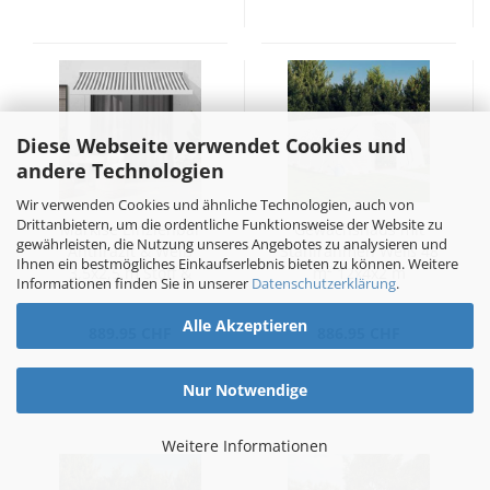
Diese Webseite verwendet Cookies und
andere Technologien
Wir verwenden Cookies und ähnliche Technologien, auch von
Drittanbietern, um die ordentliche Funktionsweise der Website zu
Markise Einziehbar
Gewächshaus mit
gewährleisten, die Nutzung unseres Angebotes zu analysieren und
Anthrazit & Weiß
Stahlrahmen Weiß 48
Ihnen ein bestmögliches Einkaufserlebnis bieten zu können. Weitere
3,5x2,5 m Stoff &
m² 12x4x2 m
Informationen finden Sie in unserer
Datenschutzerklärung
.
Aluminium
Alle Akzeptieren
889.95 CHF
886.95 CHF
Nur Notwendige
Weitere Informationen