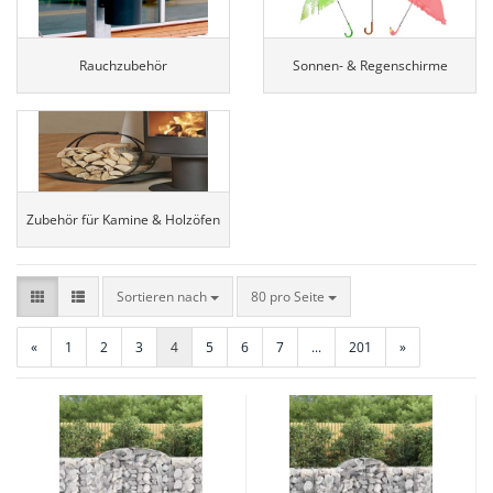
Rauchzubehör
Sonnen- & Regenschirme
Zubehör für Kamine & Holzöfen
Sortieren nach
pro Seite
Sortieren nach
80 pro Seite
«
1
2
3
4
5
6
7
...
201
»