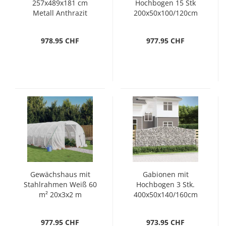
257x489x181 cm
Hochbogen 15 Stk
Metall Anthrazit
200x50x100/120cm
Verzinktes Eisen
978.95 CHF
977.95 CHF
Gewächshaus mit
Gabionen mit
Stahlrahmen Weiß 60
Hochbogen 3 Stk.
m² 20x3x2 m
400x50x140/160cm
Verzinktes Eisen
977.95 CHF
973.95 CHF