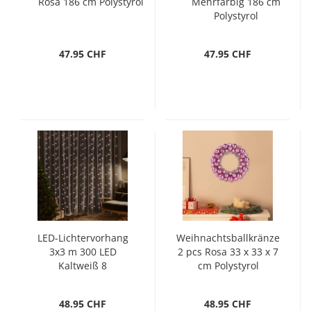
Rosa 186 cm Polystyrol
Mehrfarbig 186 cm
Polystyrol
47.95 CHF
47.95 CHF
LED-Lichtervorhang
Weihnachtsballkränze
3x3 m 300 LED
2 pcs Rosa 33 x 33 x 7
Kaltweiß 8
cm Polystyrol
Funktionen
48.95 CHF
48.95 CHF