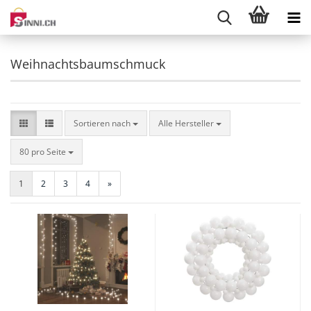
Weihnachtsbaumschmuck
Sortieren nach
Sortieren nach
Alle Hersteller
pro Seite
80 pro Seite
1
2
3
4
»