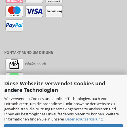
KONTAKT RUND UM DIE UHR
info@sinni.ch
Nachricht:
+41788997155
Diese Webseite verwendet Cookies und
andere Technologien
Messenger: sinni.ch
Wir verwenden Cookies und ähnliche Technologien, auch von
Drittanbietern, um die ordentliche Funktionsweise der Website zu
Instagram: sinni_ch
gewährleisten, die Nutzung unseres Angebotes zu analysieren und
Ihnen ein bestmögliches Einkaufserlebnis bieten zu können. Weitere
Informationen finden Sie in unserer
Datenschutzerklärung
.