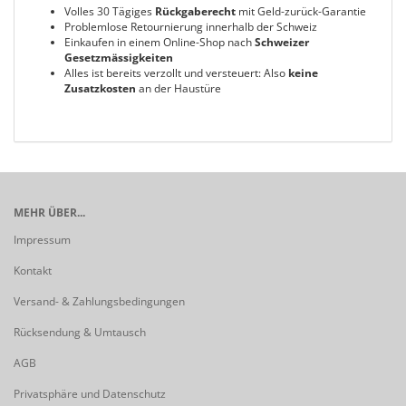
Volles 30 Tägiges
Rückgaberecht
mit Geld-zurück-Garantie
Problemlose Retournierung innerhalb der Schweiz
Einkaufen in einem Online-Shop nach
Schweizer
Gesetzmässigkeiten
Alles ist bereits verzollt und versteuert: Also
keine
Zusatzkosten
an der Haustüre
MEHR ÜBER...
Impressum
Kontakt
Versand- & Zahlungsbedingungen
Rücksendung & Umtausch
AGB
Privatsphäre und Datenschutz