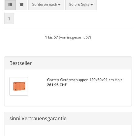
Sortieren nach
pro Seite
Sortieren nach
80 pro Seite
1
1
bis
57
(von insgesamt
57
)
Bestseller
Garten-Geräteschuppen 120x50x91 cm Holz
261.95 CHF
sinni Vertrauensgarantie