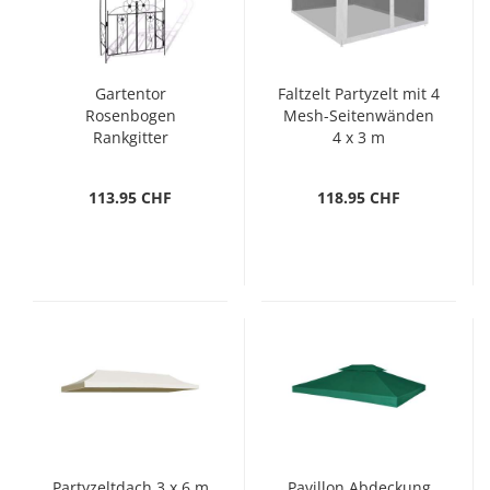
Gartentor
Faltzelt Partyzelt mit 4
Rosenbogen
Mesh-Seitenwänden
Rankgitter
4 x 3 m
Rosensäule Spalier
Pergola
113.95 CHF
118.95 CHF
Partyzeltdach 3 x 6 m
Pavillon Abdeckung