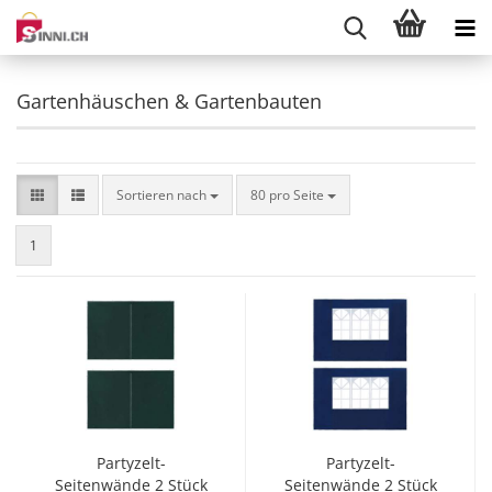
Gartenhäuschen & Gartenbauten
Sortieren nach
pro Seite
Sortieren nach
80 pro Seite
1
Partyzelt-
Partyzelt-
Seitenwände 2 Stück
Seitenwände 2 Stück