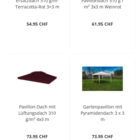
Ersatzdach 310 g/m²
Pavillondach 310 g /
Terracotta-Rot 3×3 m
m² 3x3 m Weinrot
54.95 CHF
61.95 CHF
Pavillon-Dach mit
Gartenpavillon mit
Lüftungsdach 310
Pyramidendach 3 x 3
g/m² 4x3 m
m
Bordeauxrot
73.95 CHF
73.95 CHF