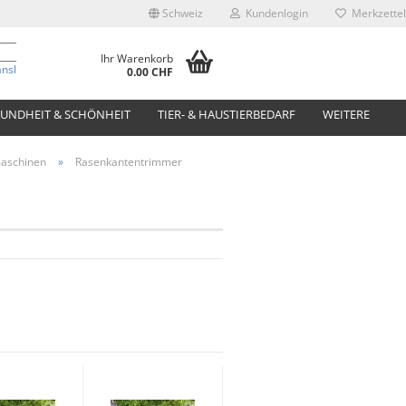
Schweiz
Kundenlogin
Merkzettel
Ihr Warenkorb
anslate
0.00 CHF
UNDHEIT & SCHÖNHEIT
TIER- & HAUSTIERBEDARF
WEITERE
aschinen
»
Rasenkantentrimmer