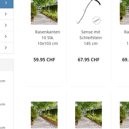
Rasenkanten
Sense mit
Ra
10 Stk.
Schleifstein
10x103 cm
145 cm
1
Flexibel
Cortenstahl
C
59.95 CHF
67.95 CHF
69
 cm
 cm
 cm