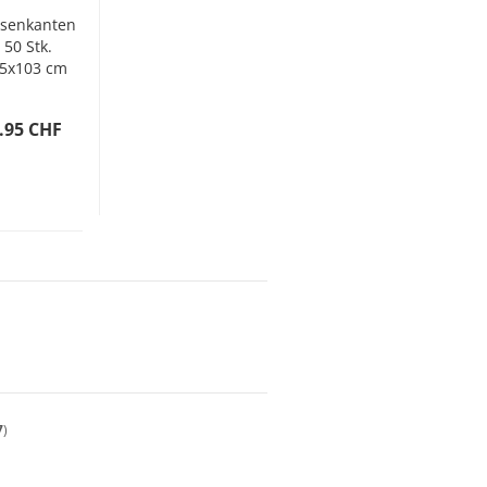
senkanten
50 Stk.
5x103 cm
Flexibel
ortenstahl
.95 CHF
7
)