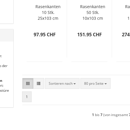
Rasenkanten
Rasenkanten
Ra
10 Stk.
50 Stk.
25x103 cm
10x103 cm
1
Flexibel
Flexibel
Cortenstahl
Cortenstahl
C
97.95 CHF
151.95 CHF
274
t
b der
en
Sortieren nach
pro Seite
Sortieren nach
80 pro Seite
rt:
stüre
1
1
bis
7
(von insgesamt