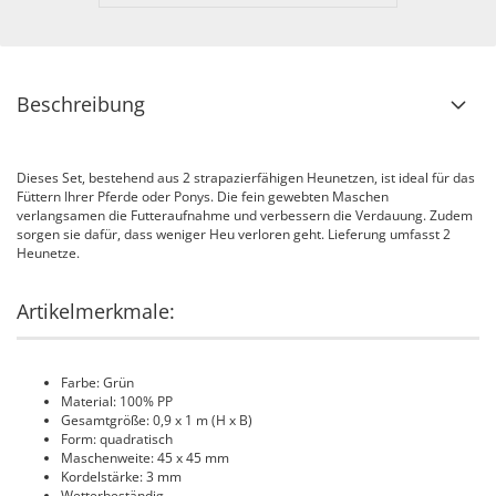
Beschreibung
Dieses Set, bestehend aus 2 strapazierfähigen Heunetzen, ist ideal für das
Füttern Ihrer Pferde oder Ponys. Die fein gewebten Maschen
verlangsamen die Futteraufnahme und verbessern die Verdauung. Zudem
sorgen sie dafür, dass weniger Heu verloren geht. Lieferung umfasst 2
Heunetze.
Artikelmerkmale:
Farbe: Grün
Material: 100% PP
Gesamtgröße: 0,9 x 1 m (H x B)
Form: quadratisch
Maschenweite: 45 x 45 mm
Kordelstärke: 3 mm
Wetterbeständig