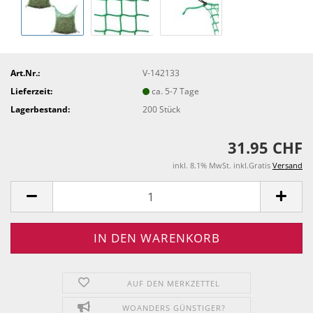
Art.Nr.:
V-142133
Lieferzeit:
ca. 5-7 Tage
Lagerbestand:
200
Stück
31.95 CHF
inkl. 8.1% MwSt. inkl.Gratis
Versand
AUF DEN MERKZETTEL
WOANDERS GÜNSTIGER?