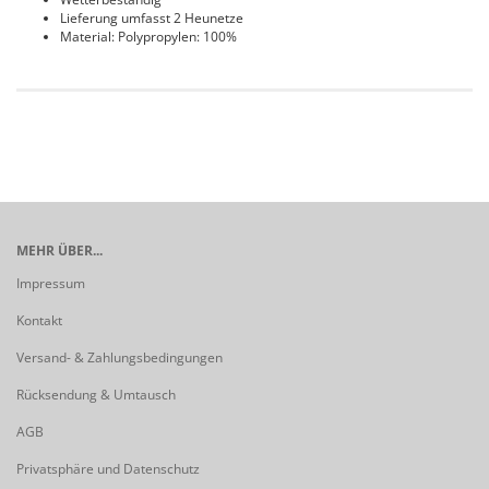
Lieferung umfasst 2 Heunetze
Material: Polypropylen: 100%
MEHR ÜBER...
Impressum
Kontakt
Versand- & Zahlungsbedingungen
Rücksendung & Umtausch
AGB
Privatsphäre und Datenschutz