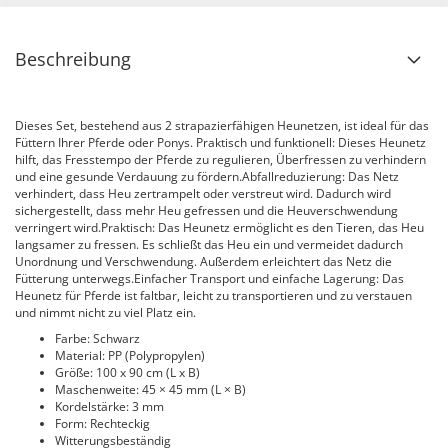
Beschreibung
Dieses Set, bestehend aus 2 strapazierfähigen Heunetzen, ist ideal für das
Füttern Ihrer Pferde oder Ponys. Praktisch und funktionell: Dieses Heunetz
hilft, das Fresstempo der Pferde zu regulieren, Überfressen zu verhindern
und eine gesunde Verdauung zu fördern.Abfallreduzierung: Das Netz
verhindert, dass Heu zertrampelt oder verstreut wird. Dadurch wird
sichergestellt, dass mehr Heu gefressen und die Heuverschwendung
verringert wird.Praktisch: Das Heunetz ermöglicht es den Tieren, das Heu
langsamer zu fressen. Es schließt das Heu ein und vermeidet dadurch
Unordnung und Verschwendung. Außerdem erleichtert das Netz die
Fütterung unterwegs.Einfacher Transport und einfache Lagerung: Das
Heunetz für Pferde ist faltbar, leicht zu transportieren und zu verstauen
und nimmt nicht zu viel Platz ein.
Farbe: Schwarz
Material: PP (Polypropylen)
Größe: 100 x 90 cm (L x B)
Maschenweite: 45 × 45 mm (L × B)
Kordelstärke: 3 mm
Form: Rechteckig
Witterungsbeständig