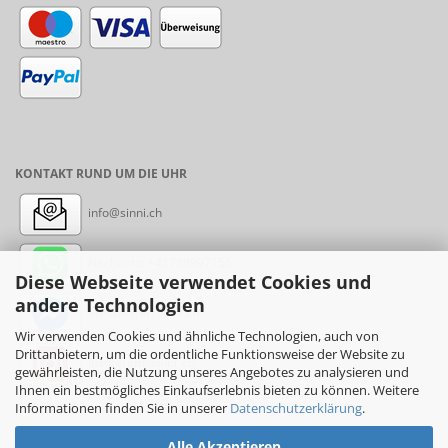
KONTAKT RUND UM DIE UHR
info@sinni.ch
Nachricht:
+41788997155
Diese Webseite verwendet Cookies und
andere Technologien
Messenger: sinni.ch
Wir verwenden Cookies und ähnliche Technologien, auch von
Drittanbietern, um die ordentliche Funktionsweise der Website zu
Instagram: sinni_ch
gewährleisten, die Nutzung unseres Angebotes zu analysieren und
Ihnen ein bestmögliches Einkaufserlebnis bieten zu können. Weitere
Informationen finden Sie in unserer
Datenschutzerklärung
.
Alle Akzeptieren