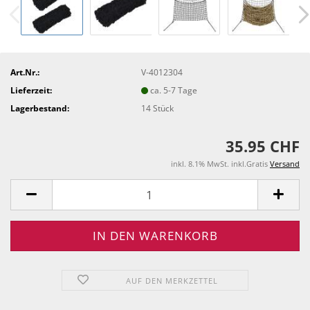
Art.Nr.:
V-4012304
Lieferzeit:
ca. 5-7 Tage
Lagerbestand:
14
Stück
35.95 CHF
inkl. 8.1% MwSt. inkl.Gratis
Versand
AUF DEN MERKZETTEL