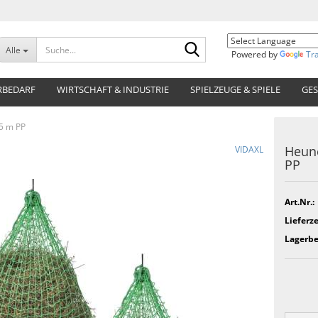
Suche...
Alle
Powered by
Tr
RBEDARF
WIRTSCHAFT & INDUSTRIE
SPIELZEUGE & SPIELE
GES
,5 m PP
Heune
VIDAXL
PP
Art.Nr.:
Lieferze
Lagerbe