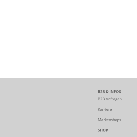
B2B & INFOS
B2B Anfragen
Karriere
Markenshops
SHOP