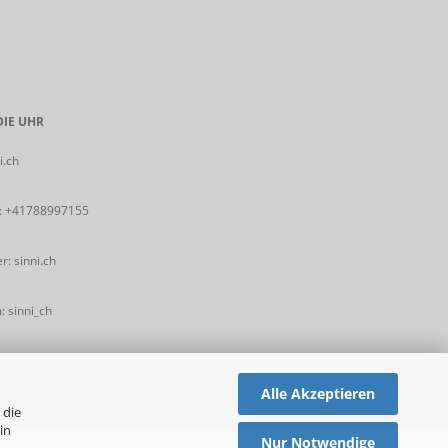
IE UHR
i.ch
:
+41788997155
: sinni.ch
 sinni_ch
Alle Akzeptieren
 die
in
Nur Notwendige