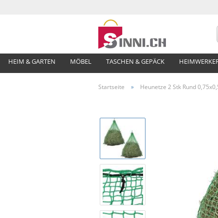
HEIM & GARTEN
MÖBEL
TASCHEN & GEPÄCK
HEIMWERKE
Startseite
»
Heunetze 2 Stk Rund 0,75x0