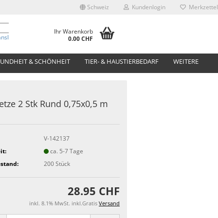
Schweiz
Kundenlogin
Merkzettel
Ihr Warenkorb
anslate
0.00 CHF
UNDHEIT & SCHÖNHEIT
TIER- & HAUSTIERBEDARF
WEITERE
tze 2 Stk Rund 0,75x0,5 m
V-142137
it:
ca. 5-7 Tage
stand:
200
Stück
28.95 CHF
inkl. 8.1% MwSt. inkl.Gratis
Versand