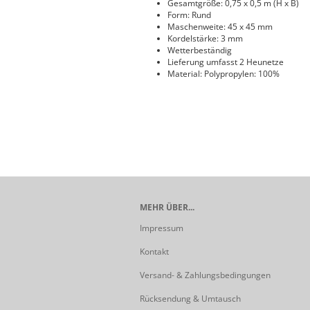
Gesamtgröße: 0,75 x 0,5 m (H x B)
Form: Rund
Maschenweite: 45 x 45 mm
Kordelstärke: 3 mm
Wetterbeständig
Lieferung umfasst 2 Heunetze
Material: Polypropylen: 100%
MEHR ÜBER...
Impressum
Kontakt
Versand- & Zahlungsbedingungen
Rücksendung & Umtausch