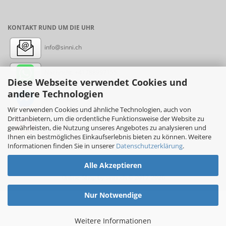
KONTAKT RUND UM DIE UHR
info@sinni.ch
Nachricht:
+41788997155
Diese Webseite verwendet Cookies und
andere Technologien
Messenger: sinni.ch
Wir verwenden Cookies und ähnliche Technologien, auch von
Drittanbietern, um die ordentliche Funktionsweise der Website zu
Instagram: sinni_ch
gewährleisten, die Nutzung unseres Angebotes zu analysieren und
Ihnen ein bestmögliches Einkaufserlebnis bieten zu können. Weitere
Informationen finden Sie in unserer
Datenschutzerklärung
.
Alle Akzeptieren
Online-Shop
by sinni.ch © 2017-2026
Nur Notwendige
Weitere Informationen