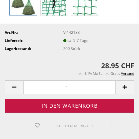
Art.Nr.:
V-142138
Lieferzeit:
ca. 5-7 Tage
Lagerbestand:
200
Stück
28.95 CHF
inkl. 8.1% MwSt. inkl.Gratis
Versand
AUF DEN MERKZETTEL