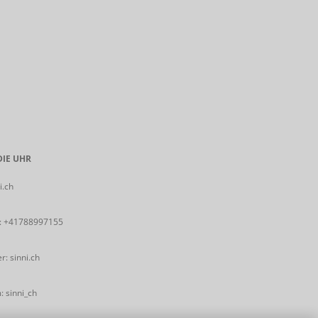
IE UHR
i.ch
:
+41788997155
: sinni.ch
 sinni_ch