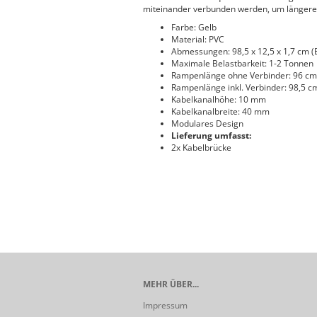
miteinander verbunden werden, um länger
Farbe: Gelb
Material: PVC
Abmessungen: 98,5 x 12,5 x 1,7 cm (B
Maximale Belastbarkeit: 1-2 Tonnen
Rampenlänge ohne Verbinder: 96 cm
Rampenlänge inkl. Verbinder: 98,5 c
Kabelkanalhöhe: 10 mm
Kabelkanalbreite: 40 mm
Modulares Design
Lieferung umfasst:
2x Kabelbrücke
MEHR ÜBER...
Impressum