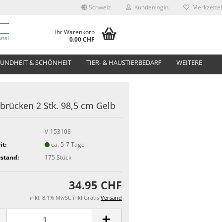
Schweiz
Kundenlogin
Merkzettel
Ihr Warenkorb
anslate
0.00 CHF
UNDHEIT & SCHÖNHEIT
TIER- & HAUSTIERBEDARF
WEITERE
brücken 2 Stk. 98,5 cm Gelb
V-153108
it:
ca. 5-7 Tage
stand:
175
Stück
34.95 CHF
inkl. 8.1% MwSt. inkl.Gratis
Versand