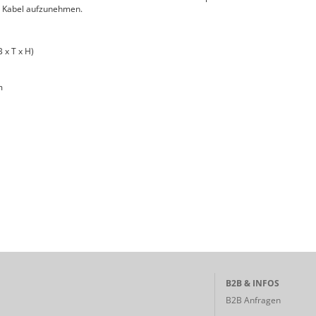
e Kabel aufzunehmen.
 x T x H)
m
B2B & INFOS
B2B Anfragen