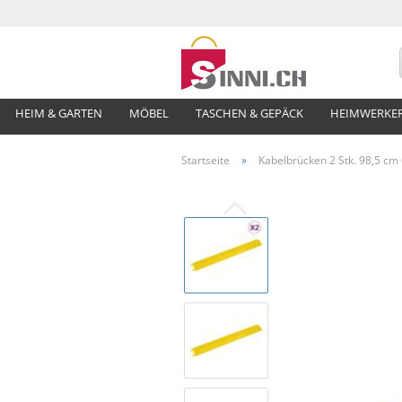
HEIM & GARTEN
MÖBEL
TASCHEN & GEPÄCK
HEIMWERKE
Startseite
»
Kabelbrücken 2 Stk. 98,5 cm