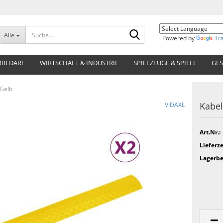
Suche...
Alle
Powered by
Tr
RBEDARF
WIRTSCHAFT & INDUSTRIE
SPIELZEUGE & SPIELE
GES
 Gelb
Kabel
VIDAXL
Art.Nr.:
Lieferze
Lagerbe