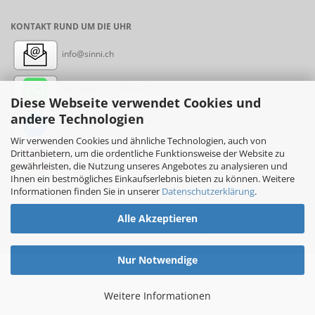
KONTAKT RUND UM DIE UHR
info@sinni.ch
Nachricht:
+41788997155
Diese Webseite verwendet Cookies und
andere Technologien
Messenger: sinni.ch
Wir verwenden Cookies und ähnliche Technologien, auch von
Drittanbietern, um die ordentliche Funktionsweise der Website zu
Instagram: sinni_ch
gewährleisten, die Nutzung unseres Angebotes zu analysieren und
Ihnen ein bestmögliches Einkaufserlebnis bieten zu können. Weitere
Informationen finden Sie in unserer
Datenschutzerklärung
.
Alle Akzeptieren
Online-Shop
by sinni.ch © 2017-2026
Nur Notwendige
Weitere Informationen