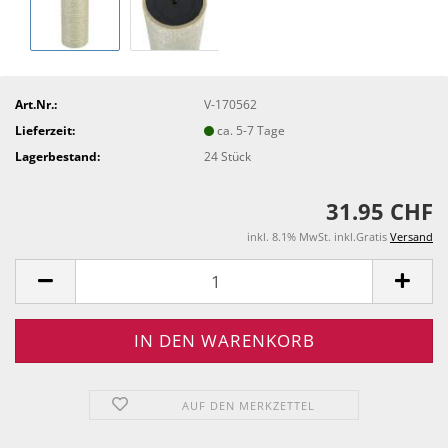
Art.Nr.:
V-170562
Lieferzeit:
ca. 5-7 Tage
Lagerbestand:
24
Stück
31.95 CHF
inkl. 8.1% MwSt. inkl.Gratis
Versand
AUF DEN MERKZETTEL