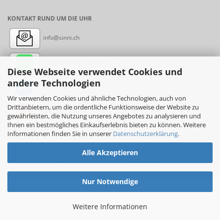
KONTAKT RUND UM DIE UHR
info@sinni.ch
Nachricht:
+41788997155
Diese Webseite verwendet Cookies und
andere Technologien
Messenger: sinni.ch
Wir verwenden Cookies und ähnliche Technologien, auch von
Drittanbietern, um die ordentliche Funktionsweise der Website zu
Instagram: sinni_ch
gewährleisten, die Nutzung unseres Angebotes zu analysieren und
Ihnen ein bestmögliches Einkaufserlebnis bieten zu können. Weitere
Informationen finden Sie in unserer
Datenschutzerklärung
.
Alle Akzeptieren
Online-Shop
by sinni.ch © 2017-2026
Nur Notwendige
Weitere Informationen