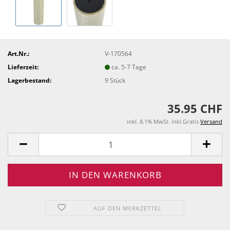
Art.Nr.:
V-170564
Lieferzeit:
ca. 5-7 Tage
Lagerbestand:
9
Stück
35.95 CHF
inkl. 8.1% MwSt. inkl.Gratis
Versand
AUF DEN MERKZETTEL