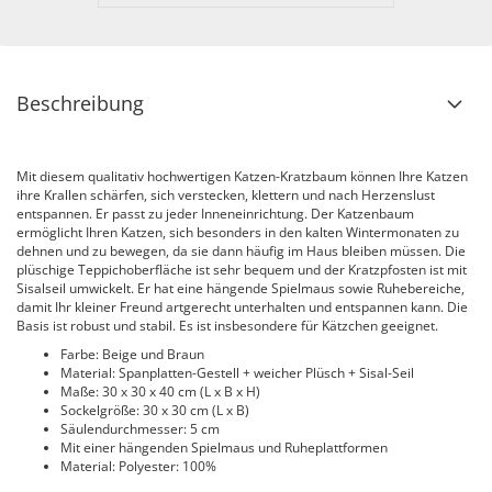
Beschreibung
Mit diesem qualitativ hochwertigen Katzen-Kratzbaum können Ihre Katzen
ihre Krallen schärfen, sich verstecken, klettern und nach Herzenslust
entspannen. Er passt zu jeder Inneneinrichtung. Der Katzenbaum
ermöglicht Ihren Katzen, sich besonders in den kalten Wintermonaten zu
dehnen und zu bewegen, da sie dann häufig im Haus bleiben müssen. Die
plüschige Teppichoberfläche ist sehr bequem und der Kratzpfosten ist mit
Sisalseil umwickelt. Er hat eine hängende Spielmaus sowie Ruhebereiche,
damit Ihr kleiner Freund artgerecht unterhalten und entspannen kann. Die
Basis ist robust und stabil. Es ist insbesondere für Kätzchen geeignet.
Farbe: Beige und Braun
Material: Spanplatten-Gestell + weicher Plüsch + Sisal-Seil
Maße: 30 x 30 x 40 cm (L x B x H)
Sockelgröße: 30 x 30 cm (L x B)
Säulendurchmesser: 5 cm
Mit einer hängenden Spielmaus und Ruheplattformen
Material: Polyester: 100%