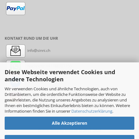
KONTAKT RUND UM DIE UHR
info@sinni.ch
Nachricht:
+41788997155
Diese Webseite verwendet Cookies und
andere Technologien
Messenger: sinni.ch
Wir verwenden Cookies und ähnliche Technologien, auch von
Drittanbietern, um die ordentliche Funktionsweise der Website zu
Instagram: sinni_ch
gewährleisten, die Nutzung unseres Angebotes zu analysieren und
Ihnen ein bestmögliches Einkaufserlebnis bieten zu können. Weitere
Informationen finden Sie in unserer
Datenschutzerklärung
.
Alle Akzeptieren
Online-Shop
by sinni.ch © 2017-2026