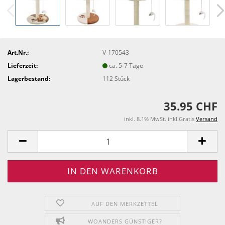
Art.Nr.:
V-170543
Lieferzeit:
ca. 5-7 Tage
Lagerbestand:
112
Stück
35.95 CHF
inkl. 8.1% MwSt. inkl.Gratis
Versand
AUF DEN MERKZETTEL
WOANDERS GÜNSTIGER?